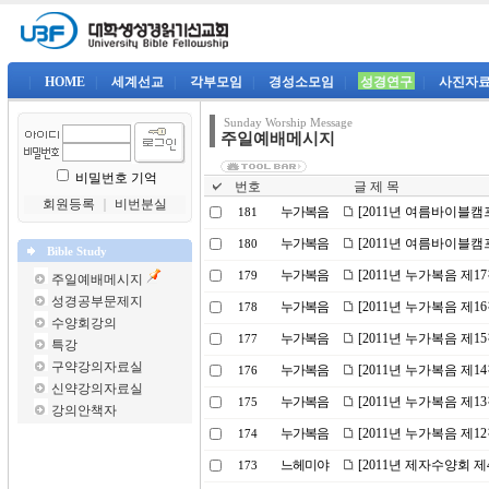
|
HOME
|
세계선교
|
각부모임
|
경성소모임
|
성경연구
|
사진자
Sunday Worship Message
주일예배메시지
비밀번호 기억
번호
글 제 목
회원등록
｜
비번분실
누가복음
[2011년 여름바이블캠
181
누가복음
[2011년 여름바이블캠
180
Bible Study
누가복음
[2011년 누가복음 제1
179
주일예배메시지
성경공부문제지
누가복음
[2011년 누가복음 제
178
수양회강의
누가복음
[2011년 누가복음 제1
177
특강
구약강의자료실
누가복음
[2011년 누가복음 제
176
신약강의자료실
누가복음
[2011년 누가복음 제
175
강의안책자
누가복음
[2011년 누가복음 제1
174
느헤미야
[2011년 제자수양회 
173