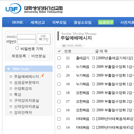
|
HOME
|
세계선교
|
각부모임
|
경성소모임
|
성경연구
|
사진자
Sunday Worship Message
주일예배메시지
비밀번호 기억
번호
글 제 목
회원등록
｜
비번분실
출애굽기
[2009년출애굽기제1강
22
누가복음
2009 부활절수양회 1
21
Bible Study
누가복음
2009 부활절수양회 1
20
주일예배메시지
성경공부문제지
누가복음
2009 부활절수양회 1강
19
수양회강의
요한복음
2009 부활절수양회 2
18
특강
구약강의자료실
요한복음
2009 부활절수양회 2
17
신약강의자료실
요한복음
2009 부활절수양회 2
16
강의안책자
마태복음
[2009년마태복음제46강
15
마태복음
[2009년마태복음제45강
14