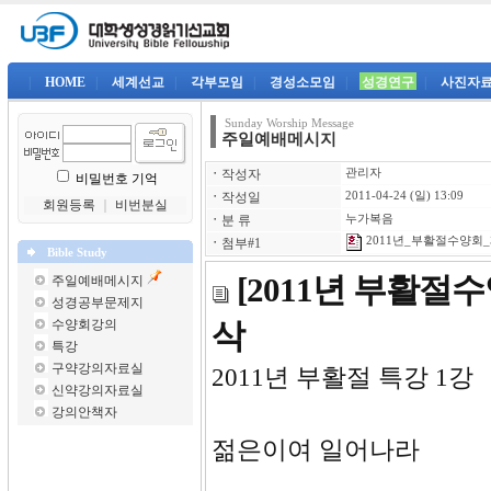
|
HOME
|
세계선교
|
각부모임
|
경성소모임
|
성경연구
|
사진자
Sunday Worship Message
주일예배메시지
ㆍ
작성자
관리자
비밀번호 기억
ㆍ
작성일
2011-04-24 (일) 13:09
회원등록
｜
비번분실
ㆍ
분 류
누가복음
2011년_부활절수양회_제
ㆍ
첨부#1
Bible Study
[2011년 부활절
주일예배메시지
성경공부문제지
수양회강의
삭
특강
구약강의자료실
2011년 
신약강의자료실
강의안책자
젊은이여 일어나라