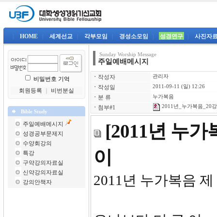
|
HOME
|
세계선교
|
각부모임
|
경성소모임
|
성경연구
|
사진자
Sunday Worship Message
주일예배메시지
ㆍ
작성자
관리자
비밀번호 기억
ㆍ
작성일
2011-09-11 (일) 12:26
회원등록
｜
비번분실
ㆍ
분 류
누가복음
2011년_누가복음_20강-
ㆍ
첨부#1
Bible Study
주일예배메시지
[2011년 누
성경공부문제지
수양회강의
이
특강
구약강의자료실
신약강의자료실
2011년 누가복음 제
강의안책자