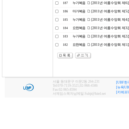
누가복음
[2011년 여름수양회 제
187
마가복음
[2011년 여름수양회 제
186
누가복음
[2011년 여름수양회 제
185
요한복음
[2011년 여름수양회 제
184
누가복음
[2011년 여름수양회 제
183
요한복음
[2011년 여름수양회 제
182
서울 동대문구 이문2동 264-231
[UBF한
Tel:070-7119-3521,02-968-4586
[뉴욕UB
Fax:02-965-8594
[키에프U
서제임스목자님메일:Suhjt@hitel.net