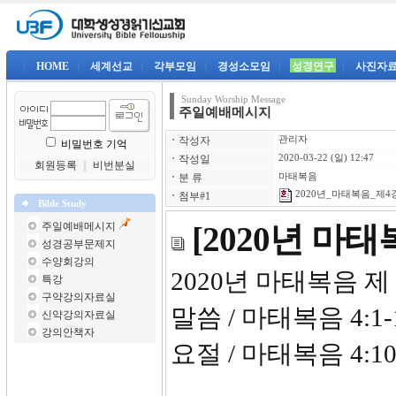
|
HOME
|
세계선교
|
각부모임
|
경성소모임
|
성경연구
|
사진자
Sunday Worship Message
주일예배메시지
ㆍ
작성자
관리자
비밀번호 기억
ㆍ
작성일
2020-03-22 (일) 12:47
회원등록
｜
비번분실
ㆍ
분 류
마태복음
2020년_마태복음_제4강-
ㆍ
첨부#1
Bible Study
주일예배메시지
[2020년 마
성경공부문제지
수양회강의
2020년 마
특강
구약강의자료실
말씀 / 마태복음 4:1-
신약강의자료실
강의안책자
요절 / 마태복음 4:1