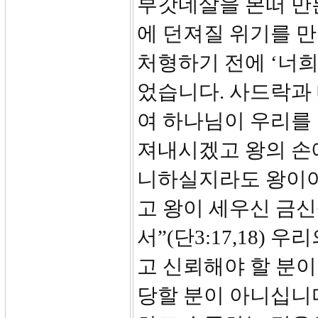
부갓네살을 본떠 만
에 던져질 위기를 
처형하기 전에 ‘너희
었습니다. 사드락과
여 하나님이 우리를
져내시겠고 왕의 손
니하실지라도 왕이여
고 왕이 세우신 금
서”(단3:17,18)
고 신뢰해야 할 분이
당할 분이 아니십니