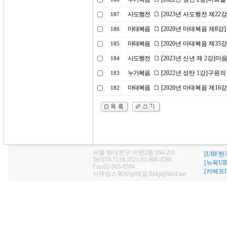
사도행전
[2023년 사도행전 제2
187
마태복음
[2020년 마태복음 제8
186
마태복음
[2020년 마태복음 제35
185
사도행전
[2023년 신년 제 2강
184
누가복음
[2022년 성탄 1강]구원의
183
마태복음
[2020년 마태복음 제16
182
서울 동대문구 이문2동 264-231
[UBF한
Tel:070-7119-3521,02-968-4586
[뉴욕UB
Fax:02-965-8594
[키에프U
서제임스목자님메일:Suhjt@hitel.net