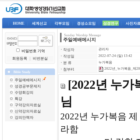
|
HOME
|
세계선교
|
각부모임
|
경성소모임
|
성경연구
|
사진자
Sunday Worship Message
주일예배메시지
ㆍ
작성자
관리자
비밀번호 기억
ㆍ
작성일
2022-07-24 (일) 13:42
회원등록
｜
비번분실
ㆍ
분 류
누가복음
2022년_누가복음_제20강
ㆍ
첨부#1
Bible Study
주일예배메시지
[2022년 누
성경공부문제지
수양회강의
님
특강
구약강의자료실
신약강의자료실
2022년 
강의안책자
라함