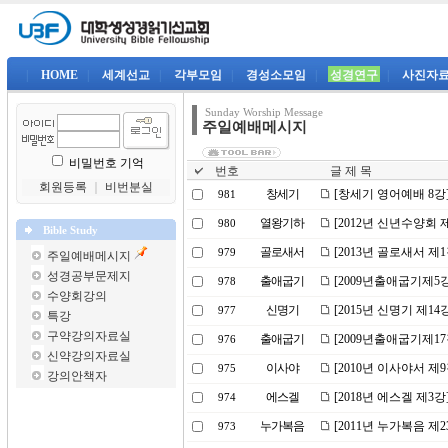
|
HOME
|
세계선교
|
각부모임
|
경성소모임
|
성경연구
|
사진자
Sunday Worship Message
주일예배메시지
비밀번호 기억
번호
글 제 목
회원등록
｜
비번분실
창세기
[창세기 영어예배 8강
981
열왕기하
[2012년 신년수양회 
980
Bible Study
골로새서
[2013년 골로새서 제
979
주일예배메시지
성경공부문제지
출애굽기
[2009년출애굽기제5
978
수양회강의
신명기
[2015년 신명기 제1
977
특강
구약강의자료실
출애굽기
[2009년출애굽기제1
976
신약강의자료실
이사야
[2010년 이사야서 
975
강의안책자
에스겔
[2018년 에스겔 제3
974
누가복음
[2011년 누가복음 
973