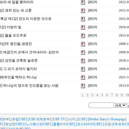
] 보라 새 일을 행하리라
관리자
2012-0
2강] 권위 있는 새 교훈
관리자
2012-0
비특강 제1강] 전도의 미련한 것으로
관리자
2012-0
2강] 이방의 빛
관리자
2016-0
3강] 물을 포도주로
관리자
2015-0
9강]두 증인들-권영진
관리자
2009-1
강] 애굽인의 손에서 건져내리라 -김반석
관리자
2009-0
3강] 성전을 건축한 솔로몬
관리자
2018-1
강] 그 피가 표적이 될지라
관리자
2009-0
2강]레위인을 택하신 하나님
관리자
2021-1
0강] 하나님의 영으로 인도함을 받는 사람
관리자
2013-0
1
2
3
4
5
6
7
8
9
1
국본부]
[유럽UBF]
[UBF국제본부]
[UBF TV]
[시카고UBF]
[Mother Barry's Homepage]
F]
[워싱턴UBF]
[노스웨스턴UBF]
[콜롬비아UBF]
[코스타리카UBF]
[프랑크푸르트UB