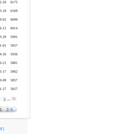
2-26
6175
3-18
6169
9-02
6090
6-12
6014
3-29
5991
1-01
5957
4-26
5936
0-21
5881
5-17
5862
0-09
5857
1-27
5827
0
,,,
50
F]