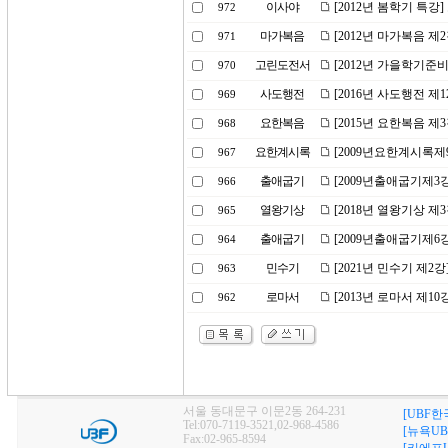
이사야
[2012년 봄학기 특강
972
마가복음
[2012년 마가복음 제
971
고린도전서
[2012년 가을학기준
970
사도행전
[2016년 사도행전 제1
969
요한복음
[2015년 요한복음 제
968
요한계시록
[2009년요한계시록제
967
출애굽기
[2009년출애굽기제3
966
열왕기상
[2018년 열왕기상 제
965
출애굽기
[2009년출애굽기제6
964
민수기
[2021년 민수기 제
963
로마서
[2013년 로마서 제1
962
서울 동대문구 이문2동 264-231
[UBF한
Tel:070-7119-3521,02-968-4586
[뉴욕UB
Fax:02-965-8594