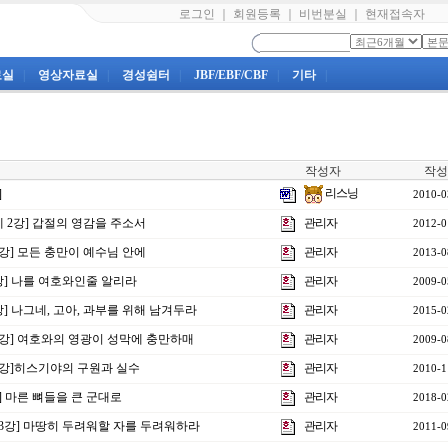
로그인
｜
회원등록
｜
비번분실
｜
현재접속자
료실
|
영상자료실
|
경성쉼터
|
JBF/EBF/CBF
|
기타
|
작성자
작성
리스닝
]
2010-0
제 2강] 갑절의 영감을 주소서
관리자
2012-0
1강] 모든 충만이 예수님 안에
관리자
2013-0
강] 나를 여호와인줄 알리라
관리자
2009-0
4강] 나그네, 고아, 과부를 위해 남겨두라
관리자
2015-0
7강] 여호와의 영광이 성막에 충만하매
관리자
2009-0
제9강]히스기야의 구원과 실수
관리자
2010-1
강] 마른 뼈들을 큰 군대로
관리자
2018-0
제23강] 마땅히 두려워할 자를 두려워하라
관리자
2011-0