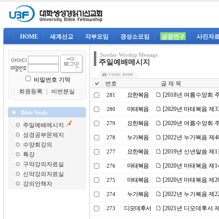
|
HOME
|
세계선교
|
각부모임
|
경성소모임
|
성경연구
|
사진자
Sunday Worship Message
주일예배메시지
비밀번호 기억
번호
글 제 목
회원등록
｜
비번분실
요한복음
[2018년 여름수양회 
281
마태복음
[2020년 마태복음 제
280
Bible Study
요한복음
[2020년 여름수양회 
279
주일예배메시지
성경공부문제지
누가복음
[2022년 누가복음 제
278
수양회강의
요한복음
[2019년 신년말씀 제
277
특강
구약강의자료실
마태복음
[2020년 마태복음 제
276
신약강의자료실
마태복음
[2020년 마태복음 제
275
강의안책자
누가복음
[2022년 누가복음 제
274
디모데후서
[2021년 디모데후서 
273