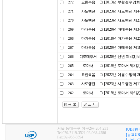
요한복음
[2013년 부활절수양회
272
사도행전
[2023년 사도행전 제
271
사도행전
[2023년 사도행전 
270
마태복음
[2020년 마태복음 제
269
마가복음
[2018년 마가복음 제2
268
마태복음
[2020년 마태복음 제
267
디모데후서
[2020년 신년 제3강
266
로마서
[2019년 로마서 제3
265
요한복음
[2022년 여름수양회
264
사도행전
[2023년 사도행전 제
263
로마서
[2019년 로마서 제6
262
서울 동대문구 이문2동 264-231
[UBF한
Tel:070-7119-3521,02-968-4586
[뉴욕UB
Fax:02-965-8594