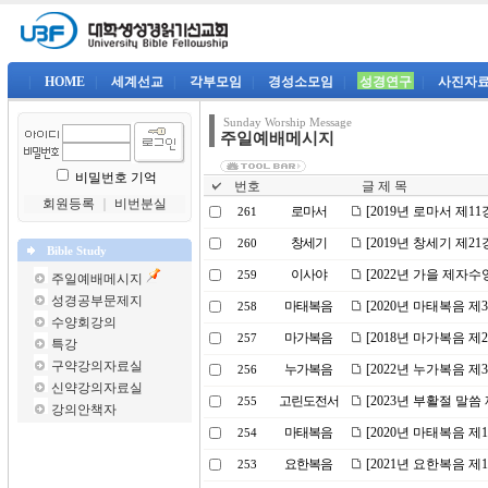
|
HOME
|
세계선교
|
각부모임
|
경성소모임
|
성경연구
|
사진자
Sunday Worship Message
주일예배메시지
비밀번호 기억
번호
글 제 목
회원등록
｜
비번분실
로마서
[2019년 로마서 제
261
창세기
[2019년 창세기 제
260
Bible Study
이사야
[2022년 가을 제자
259
주일예배메시지
성경공부문제지
마태복음
[2020년 마태복음 
258
수양회강의
마가복음
[2018년 마가복음 
257
특강
구약강의자료실
누가복음
[2022년 누가복음 
256
신약강의자료실
고린도전서
[2023년 부활절 말씀
255
강의안책자
마태복음
[2020년 마태복음 
254
요한복음
[2021년 요한복음 제
253