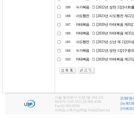
누가복음
[2022년 성탄 2강]너
189
사도행전
[2023년 사도행전 제2
188
마태복음
[2020년 마태복음 제8
187
마태복음
[2020년 마태복음 제3
186
사도행전
[2023년 신년 제 2강
185
누가복음
[2022년 성탄 1강]구원
184
마태복음
[2020년 마태복음 제23
183
서울 동대문구 이문2동 264-231
[UBF한
Tel:070-7119-3521,02-968-4586
[뉴욕UB
Fax:02-965-8594
[키에프U
서제임스목자님메일:Suhjt@hitel.net