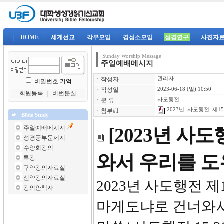
|
HOME
|
세계선교
|
각부모임
|
경성소모임
|
성경연구
|
사진자
Sunday Worship Message
주일예배메시지
ㆍ
작성자
관리자
비밀번호 기억
ㆍ
작성일
2023-06-18 (일) 10:50
회원등록
｜
비번분실
ㆍ
분 류
사도행전
2023년_사도행전_제15강
ㆍ
첨부#1
Bible Study
주일예배메시지
[2023년 사
성경공부문제지
수양회강의
와서 우리를 
특강
구약강의자료실
신약강의자료실
2023년 사
강의안책자
마게도냐로 건너와서