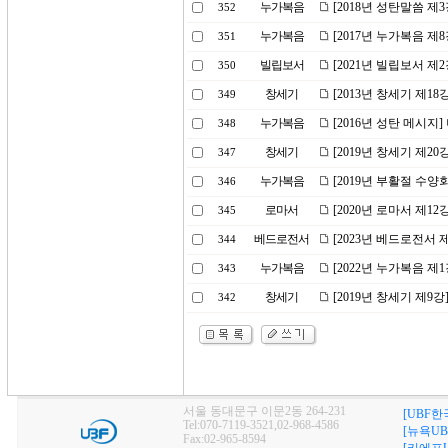
누가복음
[2018년 성탄말씀 
352
누가복음
[2017년 누가복음 제
351
빌립보서
[2021년 빌립보서 
350
창세기
[2013년 창세기 제18
349
누가복음
[2016년 성탄 메시지
348
창세기
[2019년 창세기 제2
347
누가복음
[2019년 부활절 수양
346
로마서
[2020년 로마서 제1
345
베드로전서
[2023년 베드로전서 
344
누가복음
[2022년 누가복음 
343
창세기
[2019년 창세기 제9
342
서울 동대문구 이문2동 264-231
[UBF한
Tel:070-7119-3521,02-968-4586
[뉴욕UB
Fax:02-965-8594