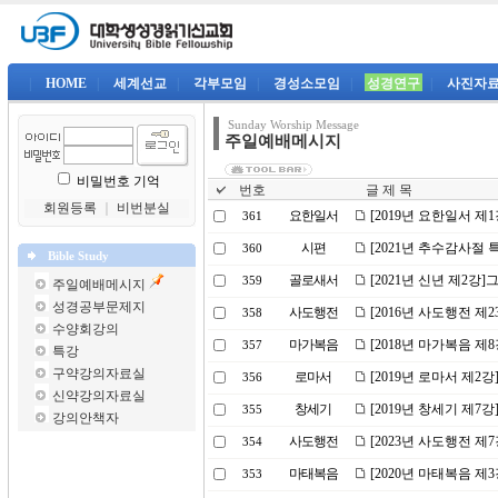
|
HOME
|
세계선교
|
각부모임
|
경성소모임
|
성경연구
|
사진자
Sunday Worship Message
주일예배메시지
비밀번호 기억
번호
글 제 목
회원등록
｜
비번분실
요한일서
[2019년 요한일서 제
361
시편
[2021년 추수감사절
360
Bible Study
골로새서
[2021년 신년 제2강
359
주일예배메시지
성경공부문제지
사도행전
[2016년 사도행전 제
358
수양회강의
마가복음
[2018년 마가복음 제
357
특강
구약강의자료실
로마서
[2019년 로마서 제2
356
신약강의자료실
창세기
[2019년 창세기 제7
355
강의안책자
사도행전
[2023년 사도행전 
354
마태복음
[2020년 마태복음 
353