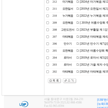
마가복음
[2024년 마가복음 
212
요한일서
[2019년 요한일서 제
211
누가복음
[2022년 누가복음 제
210
요한복음
[ 2019년 여름수양회
209
고린도전서
[2023년 부활절 제 1
208
마태복음
[2020년 마태복음 제
207
민수기
[2021년 민수기 제7강
206
요한복음
[2023년 여름수양회
205
로마서
[2019년 로마서 제5
204
로마서
[2022년 가을 제자 
203
마태복음
[2020년 마태복음 제
202
서울 동대문구 이문2동 264-231
[UBF한
Tel:070-7119-3521,02-968-4586
[뉴욕UB
Fax:02-965-8594