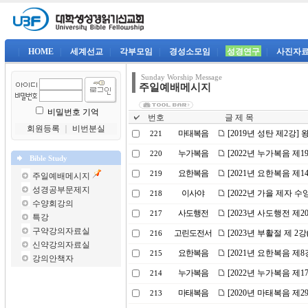
|
HOME
|
세계선교
|
각부모임
|
경성소모임
|
성경연구
|
사진자
Sunday Worship Message
주일예배메시지
비밀번호 기억
번호
글 제 목
회원등록
｜
비번분실
마태복음
[2019년 성탄 제2강
221
누가복음
[2022년 누가복음 제
220
Bible Study
요한복음
[2021년 요한복음 제
219
주일예배메시지
성경공부문제지
이사야
[2022년 가을 제자 
218
수양회강의
사도행전
[2023년 사도행전 제
217
특강
구약강의자료실
고린도전서
[2023년 부활절 제 
216
신약강의자료실
요한복음
[2021년 요한복음 제
215
강의안책자
누가복음
[2022년 누가복음 제
214
마태복음
[2020년 마태복음 제
213