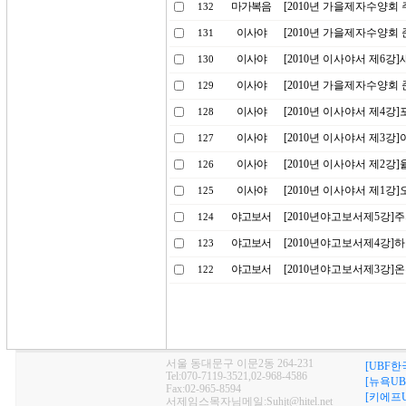
마가복음
[2010년 가을제자수양회
132
이사야
[2010년 가을제자수양회
131
이사야
[2010년 이사야서 제6강
130
이사야
[2010년 가을제자수양회
129
이사야
[2010년 이사야서 제4강
128
이사야
[2010년 이사야서 제3
127
이사야
[2010년 이사야서 제2강
126
이사야
[2010년 이사야서 제1강
125
야고보서
[2010년야고보서제5강]
124
야고보서
[2010년야고보서제4강]
123
야고보서
[2010년야고보서제3강]
122
서울 동대문구 이문2동 264-231
[UBF한
Tel:070-7119-3521,02-968-4586
[뉴욕UB
Fax:02-965-8594
[키에프U
서제임스목자님메일:Suhjt@hitel.net