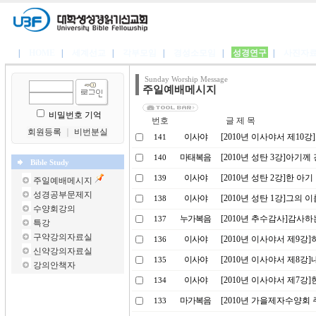
|
HOME
|
세계선교
|
각부모임
|
경성소모임
|
성경연구
|
사진자
Sunday Worship Message
주일예배메시지
비밀번호 기억
번호
글 제 목
회원등록
｜
비번분실
이사야
[2010년 이사야서 제10
141
마태복음
[2010년 성탄 3강]아기
140
Bible Study
이사야
[2010년 성탄 2강]한 아기
139
주일예배메시지
성경공부문제지
이사야
[2010년 성탄 1강]그의
138
수양회강의
누가복음
[2010년 추수감사]감사하
137
특강
구약강의자료실
이사야
[2010년 이사야서 제9강
136
신약강의자료실
이사야
[2010년 이사야서 제8강
135
강의안책자
이사야
[2010년 이사야서 제7강
134
마가복음
[2010년 가을제자수양회
133