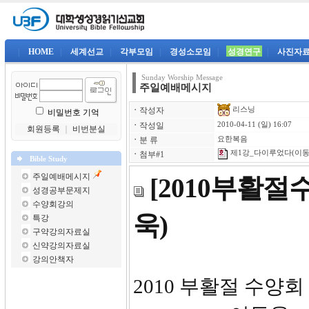
|
HOME
|
세계선교
|
각부모임
|
경성소모임
|
성경연구
|
사진자
Sunday Worship Message
주일예배메시지
리스닝
ㆍ
작성자
비밀번호 기억
ㆍ
작성일
2010-04-11 (일) 16:07
회원등록
｜
비번분실
ㆍ
분 류
요한복음
제1강_다이루었다(이동욱
ㆍ
첨부#1
Bible Study
주일예배메시지
[2010부활
성경공부문제지
수양회강의
욱)
특강
구약강의자료실
신약강의자료실
강의안책자
2010 부