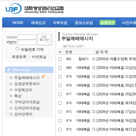
|
HOME
|
세계선교
|
각부모임
|
경성소모임
|
성경연구
|
사진자
Sunday Worship Message
주일예배메시지
비밀번호 기억
번호
글 제 목
회원등록
｜
비번분실
창세기
[2026년 여름수양회 주
981
마태복음
[2026년 마태복음 22
980
Bible Study
마태복음
[2026년 마태복음 21강]
979
주일예배메시지
성경공부문제지
마태복음
[2026년 마태복음 20강] 
978
수양회강의
마태복음
[2026년 마태복음 19
977
특강
구약강의자료실
마태복음
[2026년 마태복음 제18
976
신약강의자료실
마태복음
[2026년 마태복음 17강
975
강의안책자
마태복음
[2026년 마태복음 16
974
마태복음
[2026년 마태복음 제15
973