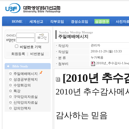
|
HOME
|
세계선교
|
각부모임
|
경성소모임
|
성경연구
|
사진자
Sunday Worship Message
주일예배메시지
ㆍ
작성자
관리자
비밀번호 기억
ㆍ
작성일
2010-11-29 (월) 13:33
회원등록
｜
비번분실
ㆍ
분 류
누가복음
2010년_추수감사-1.hw
ㆍ
첨부#1
Bible Study
주일예배메시지
[2010년 추
성경공부문제지
수양회강의
2010년 
특강
구약강의자료실
신약강의자료실
강의안책자
감사하는 믿음