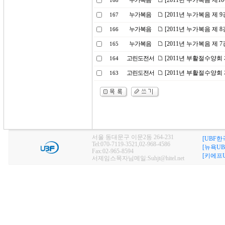
누가복음
[2011년 누가복음 제1
168
누가복음
[2011년 누가복음 제 
167
누가복음
[2011년 누가복음 제 
166
누가복음
[2011년 누가복음 제 
165
고린도전서
[2011년 부활절수양회 
164
고린도전서
[2011년 부활절수양회 
163
서울 동대문구 이문2동 264-231
[UBF한
Tel:070-7119-3521,02-968-4586
[뉴욕UB
Fax:02-965-8594
[키에프U
서제임스목자님메일:Suhjt@hitel.net