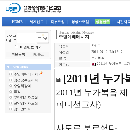
|
HOME
|
세계선교
|
각부모임
|
경성소모임
|
성경연구
|
사진자
Sunday Worship Message
주일예배메시지
ㆍ
작성자
관리자
비밀번호 기억
ㆍ
작성일
2011-06-12 (일) 16:12
회원등록
｜
비번분실
ㆍ
분 류
누가복음
2011년_누가복음_11강-
ㆍ
첨부#1
Bible Study
주일예배메시지
[2011년 누
성경공부문제지
수양회강의
2011년 
특강
구약강의자료실
피터선교사)
신약강의자료실
강의안책자
사도로 부르셨다