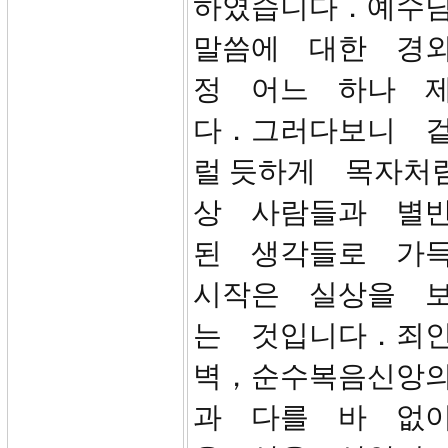
하였습니다．예수
말씀에 대한 경
정 어느 하나 
다．그러다보니 
럴 듯하게 목자처
상 사람들과 별
된 생각들로 가
시작은 실상을 
는 것입니다．죄
벽，순수복음신앙의
과 다를 바 없