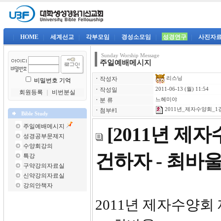
|
HOME
|
세계선교
|
각부모임
|
경성소모임
|
성경연구
|
사진자
Sunday Worship Message
주일예배메시지
리스닝
ㆍ
작성자
비밀번호 기억
ㆍ
작성일
2011-06-13 (월) 11:54
회원등록
｜
비번분실
ㆍ
분 류
느헤미야
2011년_제자수양회_1강
ㆍ
첨부#1
Bible Study
주일예배메시지
[2011년 제
성경공부문제지
수양회강의
건하자 - 최바
특강
구약강의자료실
신약강의자료실
강의안책자
2011년