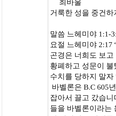
최바울
거룩한 성을 중건하
말씀 느헤미야 1:1-3:
요절 느헤미야 2:1
곤경은 너희도 보고
황폐하고 성문이 불
수치를 당하지 말자 
바벨론은 B.C 60
잡아서 끌고 갔습니다
들을 바벨론이라는 