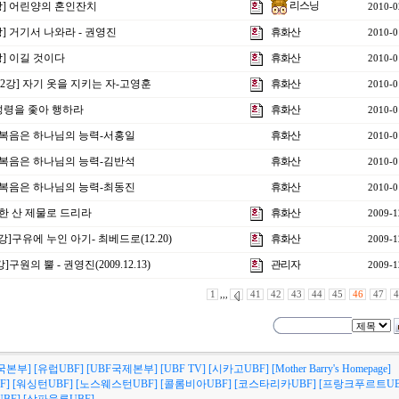
리스닝
5강] 어린양의 혼인잔치
2010-0
강] 거기서 나와라 - 권영진
휴화산
2010-0
강] 이길 것이다
휴화산
2010-0
12강] 자기 옷을 지키는 자-고영훈
휴화산
2010-0
 성령을 좇아 행하라
휴화산
2010-0
]복음은 하나님의 능력-서홍일
휴화산
2010-0
]복음은 하나님의 능력-김반석
휴화산
2010-0
]복음은 하나님의 능력-최동진
휴화산
2010-0
룩한 산 제물로 드리라
휴화산
2009-1
강]구유에 누인 아기- 최베드로(12.20)
휴화산
2009-1
구원의 뿔 - 권영진(2009.12.13)
관리자
2009-1
1
,,,
41
42
43
44
45
46
47
4
국본부]
[유럽UBF]
[UBF국제본부]
[UBF TV]
[시카고UBF]
[Mother Barry's Homepage]
F]
[워싱턴UBF]
[노스웨스턴UBF]
[콜롬비아UBF]
[코스타리카UBF]
[프랑크푸르트UB