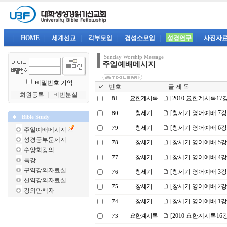
|
HOME
|
세계선교
|
각부모임
|
경성소모임
|
성경연구
|
사진자
Sunday Worship Message
주일예배메시지
비밀번호 기억
번호
글 제 목
회원등록
｜
비번분실
요한계시록
[2010 요한계시록17
81
창세기
[창세기 영어예배 7강
80
Bible Study
창세기
[창세기 영어예배 6강
79
주일예배메시지
성경공부문제지
창세기
[창세기 영어예배 5강
78
수양회강의
창세기
[창세기 영어예배 4강
77
특강
구약강의자료실
창세기
[창세기 영어예배 3강
76
신약강의자료실
창세기
[창세기 영어예배 2강
75
강의안책자
창세기
[창세기 영어예배 1강
74
요한계시록
[2010 요한계시록1
73