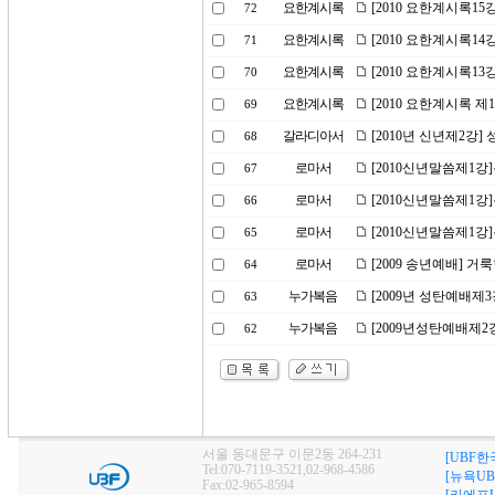
요한계시록
[2010 요한계시록1
72
요한계시록
[2010 요한계시록14
71
요한계시록
[2010 요한계시록13
70
요한계시록
[2010 요한계시록 제
69
갈라디아서
[2010년 신년제2강]
68
로마서
[2010신년말씀제1강
67
로마서
[2010신년말씀제1강
66
로마서
[2010신년말씀제1강
65
로마서
[2009 송년예배] 거
64
누가복음
[2009년 성탄예배제3
63
누가복음
[2009년성탄예배제2강]
62
서울 동대문구 이문2동 264-231
[UBF한
Tel:070-7119-3521,02-968-4586
[뉴욕UB
Fax:02-965-8594