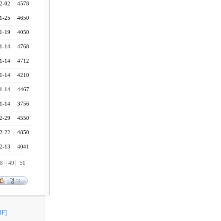
2-02
4578
1-25
4650
1-19
4050
1-14
4768
1-14
4712
1-14
4210
1-14
4467
1-14
3756
2-29
4550
2-22
4850
2-13
4041
8
49
50
F]