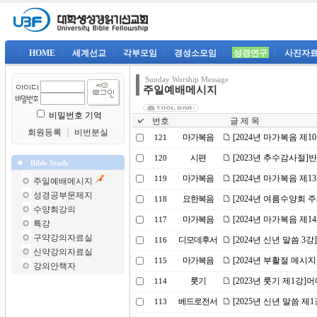
|
HOME
|
세계선교
|
각부모임
|
경성소모임
|
성경연구
|
사진자
Sunday Worship Message
주일예배메시지
비밀번호 기억
번호
글 제 목
회원등록
｜
비번분실
마가복음
[2024년 마가복음 제1
121
시편
[2023년 추수감사절
120
Bible Study
마가복음
[2024년 마가복음 제
119
주일예배메시지
성경공부문제지
요한복음
[2024년 여름수양회 
118
수양회강의
마가복음
[2024년 마가복음 제
117
특강
구약강의자료실
디모데후서
[2024년 신년 말씀 
116
신약강의자료실
마가복음
[2024년 부활절 메시
115
강의안책자
룻기
[2023년 룻기 제1강
114
베드로전서
[2025년 신년 말씀 제
113