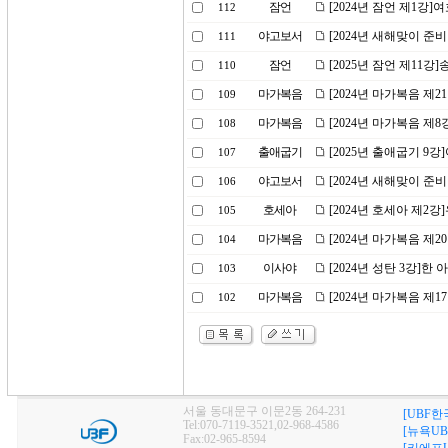
잠언
[2024년 잠언 제1강
112
야고보서
[2024년 새해맞이 준
111
잠언
[2025년 잠언 제11강
110
마가복음
[2024년 마가복음 제2
109
마가복음
[2024년 마가복음 제
108
출애굽기
[2025년 출애굽기 9
107
야고보서
[2024년 새해맞이 준
106
호세아
[2024년 호세아 제2
105
마가복음
[2024년 마가복음 제
104
이사야
[2024년 성탄 3강]한
103
마가복음
[2024년 마가복음 제
102
서울 동대문구 이문2동 264-231
[UBF한
Tel:070-7119-3521,02-968-4586
[뉴욕UB
Fax:02-965-8594