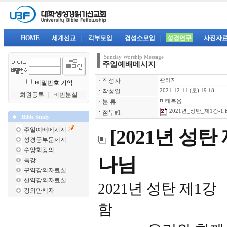
|
HOME
|
세계선교
|
각부모임
|
경성소모임
|
성경연구
|
사진자
Sunday Worship Message
주일예배메시지
ㆍ
작성자
관리자
비밀번호 기억
ㆍ
작성일
2021-12-11 (토) 19:18
회원등록
｜
비번분실
ㆍ
분 류
마태복음
2021년_성탄_제1강-1.
ㆍ
첨부#1
Bible Study
주일예배메시지
[2021년 성
성경공부문제지
수양회강의
나님
특강
구약강의자료실
신약강의자료실
2021년
강의안책자
함