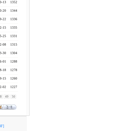
0-13
1352
0-20
1344
9-22
1336
2-15
1335
5-25
1331
2-08
1315
3-30
1304
6-01
1288
8-18
1278
9-15
1260
2-02
1227
8
49
50
F]