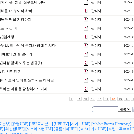
]지혜가 은, 정금, 진주보다 낫다
관리자
2024-1
]지혜를 내 누이라 하라
관리자
2024-1
강]묵은 땅을 기경하라
관리자
2024-0
으로 나신 이
관리자
2024-1
강 ]십계명
관리자
2025-0
임마누엘, 하나님이 우리와 함께 계시다
관리자
2024-1
강 ]여호와인 줄 알리라
관리자
2025-0
강]백성 앞에 세우는 법규(1)
관리자
2025-0
22강]언약의 피
관리자
2024-0
3강]제사보다 인애를 원하시는 하나님
관리자
2024-0
강]여호와는 마음을 감찰하시느니라
관리자
2025-0
1
,,,
41
42
43
44
45
46
47
4
국본부]
[유럽UBF]
[UBF국제본부]
[UBF TV]
[시카고UBF]
[Mother Barry's Homepage]
F]
[워싱턴UBF]
[노스웨스턴UBF]
[콜롬비아UBF]
[코스타리카UBF]
[프랑크푸르트UB