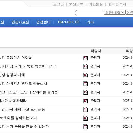
로그인
｜
회원등록
｜
비번분실
｜
현재접속자
료실
|
영상자료실
|
경성쉼터
|
JBF/EBF/CBF
|
기타
|
작성자
작성
제19강]모퉁이의 머릿돌
관리자
2024-0
0강]제사장 나라, 거룩한 백성이 되리라
관리자
2025-0
 ]인생 경영의 지혜
관리자
2025-0
제23강]아버지의 원대로 하옵소서
관리자
2024-0
 2강]그리스도의 고난에 참여하는 즐거움
관리자
2025-0
8강]내가 시험하리라
관리자
2025-0
18강]나귀 새끼 타고 오시는 왕
관리자
2024-0
강 ]여호와를 경외하는 여자
관리자
2025-0
16강]누가 구원을 얻을 수 있는가
관리자
2024-0