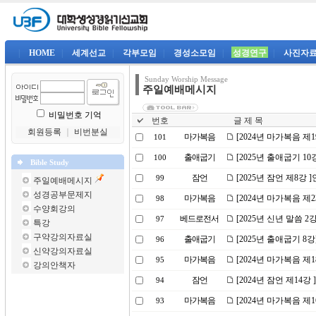
|
HOME
|
세계선교
|
각부모임
|
경성소모임
|
성경연구
|
사진자
Sunday Worship Message
주일예배메시지
비밀번호 기억
번호
글 제 목
회원등록
｜
비번분실
마가복음
[2024년 마가복음 
101
출애굽기
[2025년 출애굽기 1
100
Bible Study
잠언
[2025년 잠언 제8강
99
주일예배메시지
성경공부문제지
마가복음
[2024년 마가복음 
98
수양회강의
베드로전서
[2025년 신년 말씀
97
특강
구약강의자료실
출애굽기
[2025년 출애굽기 
96
신약강의자료실
마가복음
[2024년 마가복음 제
95
강의안책자
잠언
[2024년 잠언 제14
94
마가복음
[2024년 마가복음 제
93