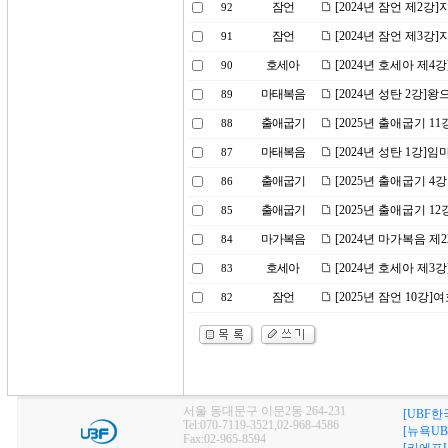
잠언
[2024년 잠언 제2강
92
잠언
[2024년 잠언 제3강
91
호세아
[2024년 호세아 제4
90
마태복음
[2024년 성탄 2강]왕
89
출애굽기
[2025년 출애굽기 11
88
마태복음
[2024년 성탄 1강]
87
출애굽기
[2025년 출애굽기 4
86
출애굽기
[2025년 출애굽기 12
85
마가복음
[2024년 마가복음 제
84
호세아
[2024년 호세아 제
83
잠언
[2025년 잠언 10
82
서울 동대문구 이문2동 264-231
[UBF한
Tel:070-7119-3521,02-968-4586
[뉴욕UB
Fax:02-965-8594