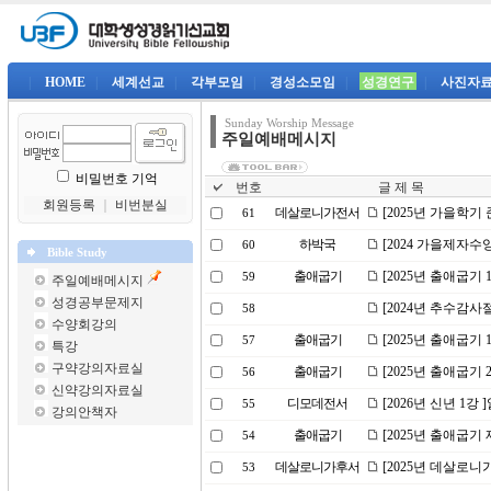
|
HOME
|
세계선교
|
각부모임
|
경성소모임
|
성경연구
|
사진자
Sunday Worship Message
주일예배메시지
비밀번호 기억
번호
글 제 목
회원등록
｜
비번분실
데살로니가전서
[2025년 가을학기
61
하박국
[2024 가을제자수
60
Bible Study
출애굽기
[2025년 출애굽기
59
주일예배메시지
성경공부문제지
[2024년 추수감
58
수양회강의
출애굽기
[2025년 출애굽기
57
특강
구약강의자료실
출애굽기
[2025년 출애굽기
56
신약강의자료실
디모데전서
[2026년 신년 1강
55
강의안책자
출애굽기
[2025년 출애굽기 
54
데살로니가후서
[2025년 데살로니
53