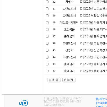
창세기
[2026년 여름수양
52
고린도전서
[2025년 고린도전
51
고린도전서
[2025 부활절 수
50
데살로니가전서
[2025년 가을학기
49
요한복음
[2025년 가을 제
48
출애굽기
[2025년 출애굽기
47
고린도전서
[2025년 고린도전
46
신명기
[2026년 신년특강
45
고린도전서
[2025년 고린도전
44
출애굽기
[2025년 출애굽기
43
출애굽기
[2025년 출애굽기
42
서울 동대문구 이문2동 264-231
[UBF한
Tel:070-7119-3521,02-968-4586
[뉴욕UB
Fax:02-965-8594