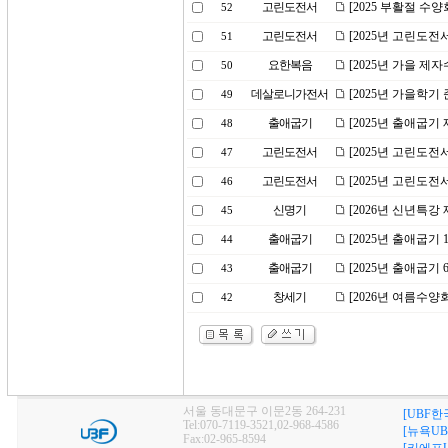
고린도전서
[2025 부활절 수
52
고린도전서
[2025년 고린도전
51
요한복음
[2025년 가을 제
50
데살로니가전서
[2025년 가을학기
49
출애굽기
[2025년 출애굽기
48
고린도전서
[2025년 고린도전
47
고린도전서
[2025년 고린도전
46
신명기
[2026년 신년특강
45
출애굽기
[2025년 출애굽기
44
출애굽기
[2025년 출애굽기
43
창세기
[2026년 여름수양
42
서울 동대문구 이문2동 264-231
[UBF한
Tel:070-7119-3521,02-968-4586
[뉴욕UB
Fax:02-965-8594