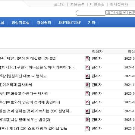
로그인
｜
회원등록
｜
비번분실
｜
현재접속자
료실
|
영상자료실
|
경성쉼터
|
JBF/EBF/CBF
|
기타
|
작성자
작성
 준비 제1강 ]본이 된 데살로니가 교회
관리자
2025-0
양회 제2강] 구원의 하나님을 인하여 기뻐하리라..
관리자
2024-1
 19강 ]명령하신 대로 다 행하고
관리자
2025-0
사절]여호와께 감사하세
관리자
2024-1
 16강]영화롭고 아름다운 제사장
관리자
2025-0
 20강]여호와의 영광이 성막에 충만하매
관리자
2025-0
 ]읽는 것과 권하는 것과 가르치는 것에 전념하..
관리자
2025-1
제13강]백성 앞에 세우는 법규(2)
관리자
2025-0
가후서 제 1강]그리스도 재림 때 일어날 일들
관리자
2025-0