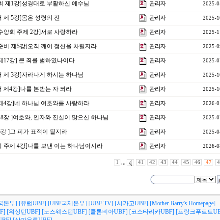
양회 제1강]성경대로 부활하신 예수님
관리자
2025-0
서 제 5강]몸은 성령의 전
관리자
2025-1
자수양회 주제 2강]서로 사랑하라
관리자
2025-1
 준비 제5강]오직 깨어 정신을 차릴지라
관리자
2025-0
 제17강] 큰 죄를 범하였나이다
관리자
2025-0
서 제 3강]자라나게 하시는 하나님
관리자
2025-1
서 제4강]나를 본받는 자 되라
관리자
2025-1
 제4강]네 하나님 여호와를 사랑하라
관리자
2026-0
 18장 ]여호와, 인자와 진실이 많으신 하나님
관리자
2025-0
 6강 ]그 피가 표적이 될지라
관리자
2025-0
회 주제 4강]나를 보낸 이는 하나님이시라
관리자
2026-0
1
,,,
41
42
43
44
45
46
47
4
국본부]
[유럽UBF]
[UBF국제본부]
[UBF TV]
[시카고UBF]
[Mother Barry's Homepage]
F]
[워싱턴UBF]
[노스웨스턴UBF]
[콜롬비아UBF]
[코스타리카UBF]
[프랑크푸르트UB