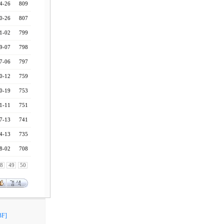
4-26
809
0-26
807
1-02
799
9-07
798
7-06
797
0-12
759
0-19
753
1-11
751
7-13
741
4-13
735
8-02
708
8
49
50
F]