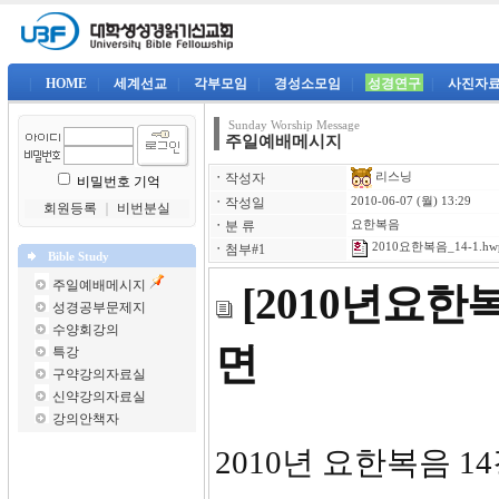
|
HOME
|
세계선교
|
각부모임
|
경성소모임
|
성경연구
|
사진자
Sunday Worship Message
주일예배메시지
리스닝
ㆍ
작성자
비밀번호 기억
ㆍ
작성일
2010-06-07 (월) 13:29
회원등록
｜
비번분실
ㆍ
분 류
요한복음
2010요한복음_14-1.hw
ㆍ
첨부#1
Bible Study
주일예배메시지
[2010년요한
성경공부문제지
수양회강의
면
특강
구약강의자료실
신약강의자료실
강의안책자
2010년 요한복음 1