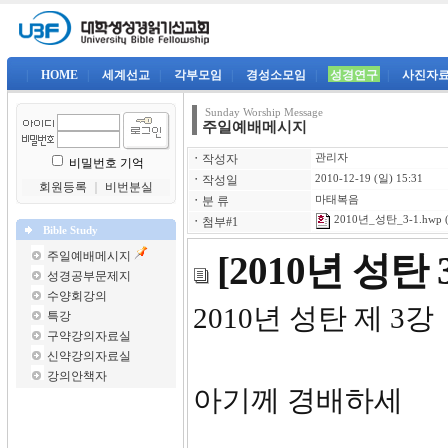
|
HOME
|
세계선교
|
각부모임
|
경성소모임
|
성경연구
|
사진자
Sunday Worship Message
주일예배메시지
ㆍ
작성자
관리자
비밀번호 기억
ㆍ
작성일
2010-12-19 (일) 15:31
회원등록
｜
비번분실
ㆍ
분 류
마태복음
2010년_성탄_3-1.hwp
(
ㆍ
첨부#1
Bible Study
주일예배메시지
[2010년 성
성경공부문제지
수양회강의
2010년 성탄 제 3강
특강
구약강의자료실
신약강의자료실
강의안책자
아기께 경배하세