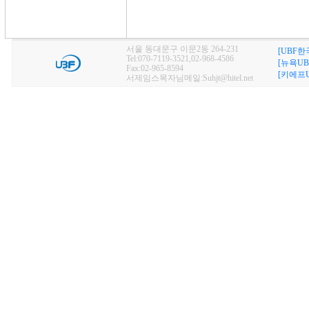
서울 동대문구 이문2동 264-231
[UBF한
Tel:070-7119-3521,02-968-4586
[뉴욕UB
Fax:02-965-8594
[키에프U
서제임스목자님메일:Suhjt@hitel.net