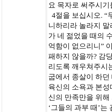
요 목자로 써주시기
4절을 보십시오. “
니하리라 놀라지 말
가 네 젊었을 때의 
억함이 없으리니” 이
패하지 않을까? 감당
리도록 깨우쳐주시는 
굽에서 종살이 하던 
육신의 소욕과 본성
신의 만족만을 위해
‘그들의 과부 때’는