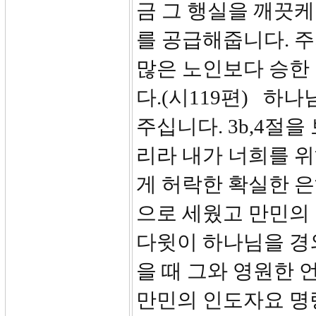
금 그 행실을 깨끗케
를 공급해줍니다. 
많은 노인보다 승한 
다.(시119편) 하
주십니다. 3b,4절을
리라 내가 너희를 
게 허락한 확실한 은
으로 세웠고 만민의
다윗이 하나님을 경
을 때 그와 영원한 
만민의 인도자요 명