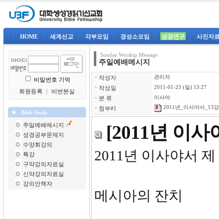
|
HOME
|
세계선교
|
각부모임
|
경성소모임
|
성경연구
|
사진자
Sunday Worship Message
주일예배메시지
ㆍ
작성자
관리자
비밀번호 기억
ㆍ
작성일
2011-01-23 (일) 13:27
회원등록
｜
비번분실
ㆍ
분 류
이사야
2011년_이사야서_13강-
ㆍ
첨부#1
Bible Study
주일예배메시지
[2011년 이
성경공부문제지
수양회강의
2011년 이사야서 제
특강
구약강의자료실
신약강의자료실
강의안책자
메시아의 잔치