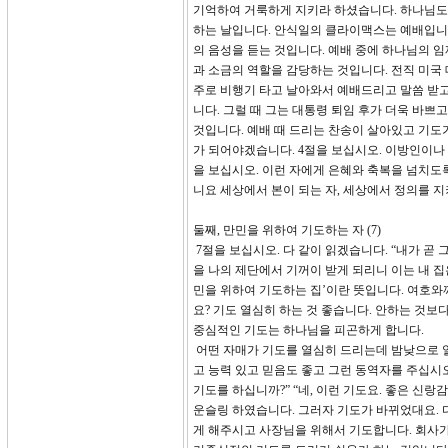
기억하여 거룩하게 지키라 하셨습니다. 하나님도
하는 날입니다. 안식일의 클라이맥스는 예배입니다
의 음성을 듣는 것입니다. 예배 중에 하나님의 
과 소금의 역할을 감당하는 것입니다. 전직 미국
주로 비행기 타고 날아와서 예배드리고 말씀 받고
니다. 그럴 때 그는 대통령 퇴임 후가 더욱 바쁘
것입니다. 예배 때 드리는 찬송이 살아있고 기도
가 되어야겠습니다. 4절을 보십시오. 이방인이나
을 보십시오. 이런 자에게 은혜와 축복을 넘치도
니요 세상에서 본이 되는 자, 세상에서 정의를 지
둘째, 만민을 위하여 기도하는 자 (7)
7절을 보십시오. 다 같이 읽겠습니다. “내가 곧
을 나의 제단에서 기꺼이 받게 되리니 이는 내 집
민을 위하여 기도하는 집’이란 뜻입니다. 여호와
요? 기도 열심히 하는 것 좋습니다. 안하는 것보
중심적인 기도는 하나님을 피곤하게 합니다.
어떤 자매가 기도를 열심히 드리는데 밤낮으로 열
고 능력 있고 믿음도 좋고 그런 동역자를 주십시오
기도를 하십니까?” “네, 이런 기도요. 좋은 신
운슬링 하였습니다. 그러자 기도가 바뀌었대요. 
게 해주시고 사장님을 위해서 기도합니다. 회사가