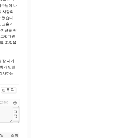
예수님이 나
죄 사함의
라 했습니
로 교훈과
가치관을 확
 그렇다면
, 21절을
 잘 지키
교회가 만민
 감사하는
3500
일
조회