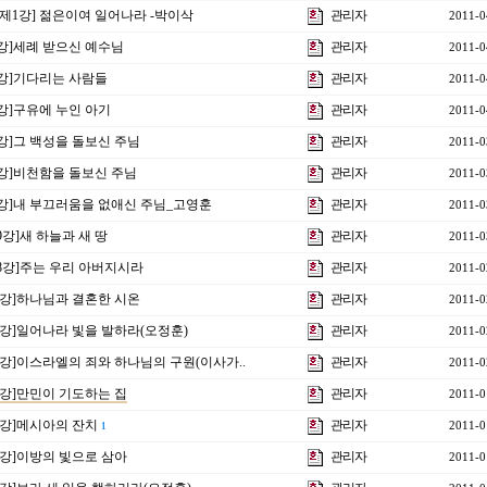
 제1강] 젊은이여 일어나라 -박이삭
관리자
2011-0
 6강]세례 받으신 예수님
관리자
2011-0
 5강]기다리는 사람들
관리자
2011-0
4강]구유에 누인 아기
관리자
2011-0
3강]그 백성을 돌보신 주님
관리자
2011-0
 2강]비천함을 돌보신 주님
관리자
2011-0
 1강]내 부끄러움을 없애신 주님_고영훈
관리자
2011-0
19강]새 하늘과 새 땅
관리자
2011-0
 18강]주는 우리 아버지시라
관리자
2011-0
17강]하나님과 결혼한 시온
관리자
2011-0
16강]일어나라 빛을 발하라(오정훈)
관리자
2011-0
15강]이스라엘의 죄와 하나님의 구원(이사가..
관리자
2011-0
14강]만민이 기도하는 집
관리자
2011-0
13강]메시아의 잔치
관리자
2011-0
1
12강]이방의 빛으로 삼아
관리자
2011-0