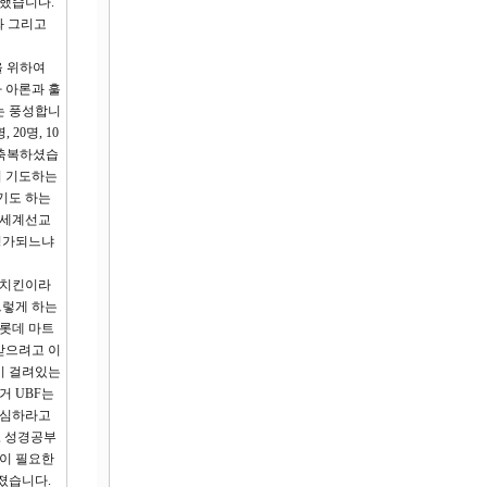
문했습니다.
화 그리고
을 위하여
 아론과 훌
는 풍성합니
20명, 10
 축복하셨습
이 기도하는
기도 하는
 세계선교
 평가되느냐
큰 치킨이라
그렇게 하는
 롯데 마트
받으려고 이
이 걸려있는
거 UBF는
조심하라고
p, 성경공부
환이 필요한
졌습니다.