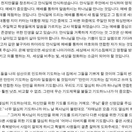
 천지만물을 창조하시고 안식일에 안식하셨습니다. 안식일은 주안에서 안식하며 영적
. 예배가 중요합니다. 예배를 통하여 말씀하시는 하나님을 만나는 것입니다. 예배 
임재를 체험하는 것입니다. 안식일에 드리는 예배를 통해서 새 힘을 덧입고 그 힘으로 세
 대통령 지미 카터는 대통령 재임 기간 중에도 그 바쁜 와중에도 주일만 되면 워싱턴에
, 주일학교 학생들에게 말씀을 가르치는 교사 역할을 하였습니다. 그는 예배를 중심
고 존경받는 귀한 인생을 살고 있습니다. 안식일을 거룩하게 지킨다는 것 그것은 산 예
가 살아있고 말씀이 살아 있어야 합니다. 하나님을 만나는 기쁨이 있고 설렘으로 기다
 고자 같은 불구자라 하더라도 안식일에 예배를 통하여 여호와와 연합한 자가 되는 것입
록 주십니다. 은혜 받았으면 세상으로 나아가야죠. 세상에서 의기소침해지고 영향을 받
키고 의를 행하는 자, 세상을 비추는 빛, 세상을 정화하는 소금이 되어야 할 것입니다.
 그들을 나의 성산으로 인도하여 기도하는 내 집에서 그들을 기쁘게 할 것이며 그들의 
은 만민이 기도하는 집이라 일컬음이 될 것임이라” ‘만민이 기도하는 집’이라고 쓰여 있
께 연합한 자는 만민을 위하여 기도합니다. 우리도 기도 열심히 하니까 하나님께 연합
다 훨씬 낫죠. 비교할 수 없죠. 그런데 무슨 기도제목을 붙들고 기도하느냐가 더 중요합니
심히 기도하는데요, 자신만을 위한 기도를 드리는 거예요. ‘주님! 좋은 신랑감을 주십
.’ 너무 열심히 기도하니까 어느 날 목사님이 불렀대요. “자매님은 요즘 기도 열심히 
랑감…….” 그러자 목사님이 자신만을 위해 기도를 드리기보다 다른 사람을 위한 기도를 
다른 사람을 위한 기도를 열심히 하는데 ‘어머니 아버지를 위해 기도합니다. 좋은 사윗
 축복받아서 사업이 잘되게 하시고 특별히 사원들이 결혼 잘하게 도와주세요.’ 우리가