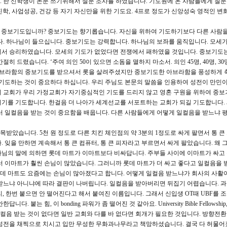
 한 신학생이 논문 쓰기위해서 설문 조사를 하였습니다. 기도원에 온 사람들에게 질
진학, 사업성공, 건강 등 자기 자신만을 위한 기도요. 4프로 정도가 신앙성숙 영적인 변
가 중보기도입니까? 중보기도는 향기롭습니다. 자신을 위하여 기도하기보다 다른 사람
다. 하나님이 들으십니다. 중보기도는 강력합니다. 하나님의 보좌를 움직입니다. 모세가
에서 승리하였습니다. 모세의 기도가 없었다면 전쟁에서 패하였을 것입니다. 중보기도
드렸습니다. ‘주여 의인 50이 있으면 소돔을 멸하지 마소서. 의인 45명, 40명, 30명, 
 아브라함의 중보기도를 받으셔서 롯을 살려주셨지만 중보기도한 아브라함을 풍성하게
 기도하는 것이 중요하다 하십니다. 우리 주님도 본문의 말씀을 인용하여 성전이 만민
리 교회가 우리 가정교회가 자기중심적인 기도를 드리지 않고 영혼 구원을 위하여 중보
되기를 기도합니다. 한걸음 더 나아가 세계선교를 서포트하는 교회가 되길 기도합니다.
서 일컬음을 받는 것이 중요함을 배웁니다. 다른 사람들에게 어떻게 일컬음을 받느냐
목받았습니다. 5천 원 정도로 다른 치킨 체인점의 약 3분의 1정도로 싸게 팔면서 통 
 잊을 만하면 계속해서 통 큰 컴퓨터, 통 큰 피자라고 부르면서 싸게 팔았습니다. 왜 
님의 말에 의하면 롯데 마트가 이마트보다 비싸답니다. 주부들 사이에 이마트가 싸고
서 이마트가 훨씬 손님이 많았습니다. 그러니까 롯데 마트가 더 싸고 좋다고 일컬음을 
 롯데 마트도 요즘에는 손님이 많아졌다고 합니다. 어떻게 일컬음 받느냐가 회사의 사활
받느냐 아니냐에 따라 결판이 나버립니다. 일컬음을 받아버리면 뒤집기 어렵습니다. 과
, 한번 붙으면 안 떨어진다고 해서 붙여진 이름입니다. 그래서 신입생 OT때 UBF를 
붙는 힘, 이 bonding 파워가 좀 떨어진 것 같아요. University Bible Fellowshi
 일컬음 받는 것이 없다면 일반 교회와 다를 바 없다면 회개가 필요한 것입니다. 방향전
 성전을 채찍으로 치시고 입만 무성한 무화과나무라고 책망하셨습니다. 결국 다 허물어