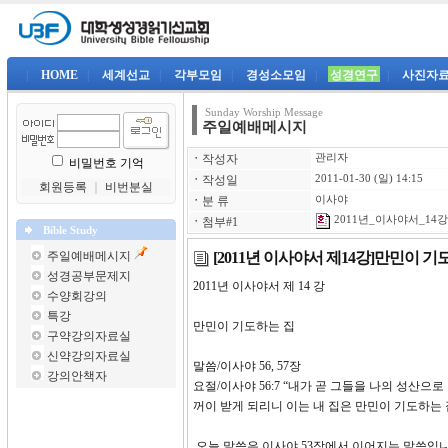
|
HOME
|
세계선교
|
각부모임
|
경성소모임
|
성경연구
|
사진자
Sunday Worship Message
주일예배메시지
ㆍ
작성자
관리자
비밀번호 기억
ㆍ
작성일
2011-01-30 (일) 14:15
회원등록
｜
비번분실
ㆍ
분 류
이사야
2011년_이사야서_14강
ㆍ
첨부#1
Bible Study
[2011년 이사야서 제14강]만민이 기
주일예배메시지
성경공부문제지
2011년 이사야서 제 14 강
수양회강의
특강
만민이 기도하는 집
구약강의자료실
신약강의자료실
말씀/이사야 56, 57장
강의안책자
요절/이사야 56:7 “내가 곧 그들을 나의 성산
꺼이 받게 되리니 이는 내 집은 만민이 기도하는
오늘 말씀은 이사야 53장에서 이어지는 말씀입니다