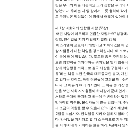
림은 우리의 허물 때문이요 그가 상함은 우리의 
받았도다. 우리는 다 양 같아서 그릇 행하여 각
로 구원받은 백성들이 이 땅에서 어떻게 살아야 
제 1장 여호와께 연합한 사람 (56장)
어떤 사람이 여호와께 연합한 자일까요? 성경에서는
첫째, 안식일을 지켜 더럽히지 말라. (1-6)
이스라엘이 포로에서 해방되고 회복되었을 때 먼저 
상 사람들에 대한 책임을 강조하십니다. 왜 포로
이 몸에 배어 있었습니다. 포로와 종은 주인의 
보면 영향력을 끼쳐야하는 위치임을 잊기 쉽습니다.
상에 악영향을 끼치므로 결국 세상을 구원하기가 
유”라는 책을 보면 한국의 대표종교인 불교, 개
고 있다는 것이고, 특히 청년들이 교회를 떠나는
니다. 그 이유가 여러 가지인데 그 이유 중 가장
면을 보면 사회 지도층들이 하나같이 군대 안가고
서라도 군대에 빠지려고 하는데 현빈이라는 탤런
받아야할 박수를, 불신자들이 받는 것입니다. 주
과 소금의 역할을 할 수 있을까요? 어떻게 세상
2절을 보십시오. 안식일을 지켜 더럽히지 말라. 
다. 안식일을 지키라고 할 때 소극적으로 겨우 
을 지키며 내가 기뻐하는 일을 하라, 6절에서 