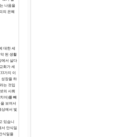
리는 나음을
 피의 은혜
에 대한 세
악 된 생활
상에서 살다
 교회가 세
33가지 이
 성장을 하
이라는 것입
터넷의 사회
치아)를 빼
본을 보여서
세상에서 빛
하고 있습니
에서 안식일
 안식일을