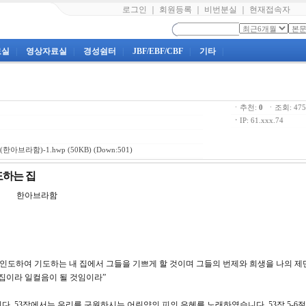
로그인
｜
회원등록
｜
비번분실
｜
현재접속자
료실
|
영상자료실
|
경성쉼터
|
JBF/EBF/CBF
|
기타
|
ㆍ추천:
0
ㆍ조회: 4
ㆍ
IP: 61.xxx.74
(한아브라함)-1.hwp
(50KB) (Down:501)
도하는 집
 한아브라함
으로 인도하여 기도하는 내 집에서 그들을 기쁘게 할 것이며 그들의 번제와 희생을 나의 제
 집이라 일컬음이 될 것임이라”
. 53장에서는 우리를 구원하시는 어린양의 피의 은혜를 노래하였습니다. 53장 5-6절 