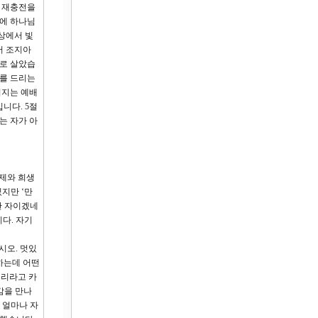
 재충전을
중에 하나님
상에서 빛
서 조지아
으로 살았습
배를 드리는
려지는 예배
니다. 5절
는 자가 아
번제와 희생
지만 ‘만
한 자이겠네
다. 자기
시오. 멋있
하는데 어떤
드리라고 카
감을 만나
 얼마나 자