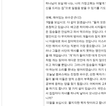
하나님이 보실 때 나는, 나의 가정교회는 어떻게 일컬
신을 드리는 집”으로 일컬음 받을 수 있기를 기
셋째, 깨어있는 파수꾼 (9-12)
9절을 보십시오. 다 같이 읽겠습니다. “들의 모
초청하고 있습니다. 배고픈 하이에나와 사자들이
든 짐승들은 안심하고 와서 먹으라는 것입니다. 어
맹인이요 다 무지하며 벙어리 개들이라 짖지 못하
니 마음대로 와서 잡아먹으라는 것입니다. 이스라
지만 깨어서 지키는 직분이 가장 중요합니다. 그러
러나 그들은 사단의 역사를 보지 못하는 맹인이었
을 때 개답습니다. ‘개’자가 들어가면 대개 인식이
처럼 개는 짖어야 개다운 것인데 개가 짖지 않으
뜨고 쳐다볼 뿐입니다. 그러니까 짐승들이 적들이
야 하는데 소리를 못내는 벙어리였습니다. 자기 
오늘날 캠퍼스에는 진정한 파수꾼, 선한 목자가 
들이 볼 때 이들은 영적 소원이 부족합니다. 과
공부에 응하는 양을 찾기 힘듭니다. 어찌어찌 교회
을 하기도 합니다. 몇 가지 설이 있습니다. 국민
서 집집마다 자녀를 하나씩 낳아서 오냐오냐 하며
니까?
11절을 보십시오. 몰지각한 목자 탓이라고 합니다