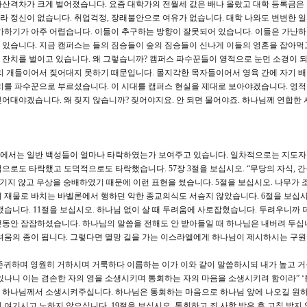
산격차가 크게 벌어졌습니다. 요즘 대학가의 전월세 값은 배나 올랐고 대학 등록금은 
 정신이 없습니다. 취업걱정, 장래불안으로 여유가 없습니다. 대학 나와도 변변한 
가하기가 아주 어렵습니다. 이들이 추구하는 방향이 잘못되어 있습니다. 이들은 가난
 있습니다. 지금 캠퍼스는 들의 짐승들이 숲의 짐승들이 신나게 이들의 영혼을 잡아먹
이 잔치를 벌이고 있습니다. 왜 그렇습니까? 캠퍼스 파수꾼들이 영적으로 눈먼 소경이 
리 개들이어서 짖어대지 못하기 때문입니다. 몰지각한 목자들이어서 영육 간에 자기 
리를 파수꾼으로 부르셨습니다. 이 시대를 캠퍼스 현실을 제대로 보아야겠습니다. 영
어대야겠습니다. 왜 짖지 않습니까? 짖어야지요. 안 되면 물어야죠. 하나님께 연합한 
에서는 일반 백성들이 얼마나 타락하였는가 보여주고 있습니다. 일차적으로는 지도자
으로도 타락했고 도덕적으로도 타락했습니다. 57장 3절을 보십시오. “무당의 자식, 
섬기지 않고 우상을 숭배하였기 때문에 이런 표현을 썼습니다. 5절을 보십시오. 나무가 
 재물로 바치는 바벨론에서 행하던 악한 종교의식도 서슴지 않았습니다. 6절을 보십시
했습니다. 11절을 보십시오. 하나님 없이 살 때 두려움에 사로잡혔습니다. 두려우니까 
동안 잠잠하셨습니다. 하나님의 말씀을 전해도 안 받아들일 때 하나님은 내버려 두십
려움의 종이 됩니다. 그렇다면 멸망 길을 가는 이스라엘에게 하나님이 제시하시는 구원
히 존귀하며 영원히 거하시며 거룩하다 이름하는 이가 이와 같이 말씀하시되 내가 높고 
있나니 이는 겸손한 자의 영을 소생시키며 통회하는 자의 마음을 소생시키려 함이라” ‘
 하나님께서 소생시켜주십니다. 하나님은 통회하는 마음으로 하나님 앞에 나오길 원하십
여기시고 노하지 않으십니다. 19절을 보십시오. 통회하고 죄 사함 받은 후 고침 받지