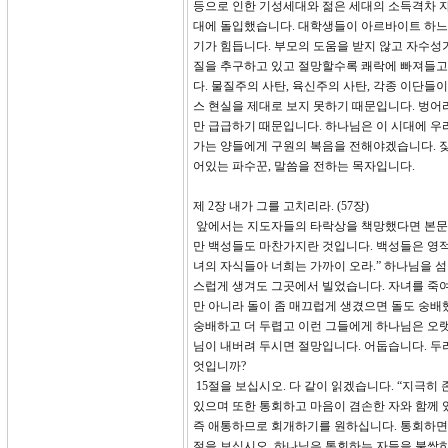
등으로 인한 기성세대와 젊은 세대의 소득격차 자
대에 돌입했습니다. 대학생들이 아르바이트 하느라
기가 힘듭니다. 부모의 도움을 받지 않고 자수성
질을 추구하고 있고 절망할수록 쾌락에 빠져들고
다. 물질주의 사탄, 육신주의 사탄, 각종 이단들
스 현실을 제대로 보지 못하기 때문입니다. 벙어
만 급급하기 때문입니다. 하나님은 이 시대에 우
가는 양들에게 구원의 복음을 전해야겠습니다. 짖
어있는 파수꾼, 말씀을 전하는 목자입니다.
제 2장 내가 그를 고치리라. (57장)
앞에서는 지도자들의 타락상을 책망했다면 본문
만 백성들도 마찬가지란 것입니다. 백성들은 영적
녀의 자식들아 너희는 가까이 오라.” 하나님을 
스럽게 생겨도 그곳에서 빌었습니다. 자녀를 죽여
만 아니라 돌이 좀 매끄럽게 생겼으면 돌도 숭배
숭배하고 더 두렵고 이런 그들에게 하나님은 오랫
님이 내버려 두시면 절망입니다. 어둡습니다. 두
엇입니까?
15절을 보십시오. 다 같이 읽겠습니다. “지극
있으며 또한 통회하고 마음이 겸손한 자와 함께 
즉 애통하므로 회개하기를 원하십니다. 통회하면
절을 보십시오. 하나님은 통회하는 자들을 불쌍히 