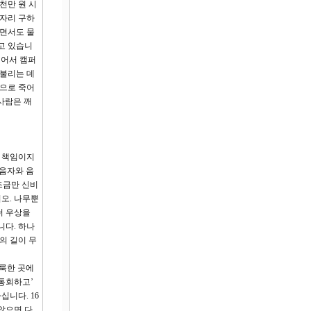
천만 원 시
일자리 구하
하면서도 물
고 있습니
되어서 캠퍼
배불리는 데
적으로 죽어
사람은 깨
 책임이지
간음자와 음
조금만 신비
오. 나무뿐
더 우상을
니다. 하나
의 길이 무
거룩한 곳에
통회하고’
니다. 16
 않으면 다