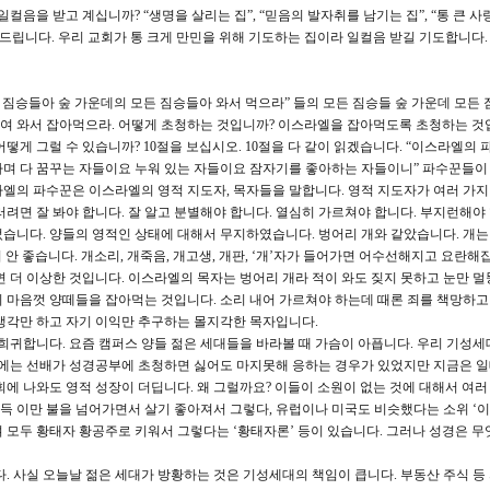
음을 받고 계십니까? “생명을 살리는 집”, “믿음의 발자취를 남기는 집”, “통 큰 사랑
도드립니다. 우리 교회가 통 크게 만민을 위해 기도하는 집이라 일컬음 받길 기도합니다.
든 짐승들아 숲 가운데의 모든 짐승들아 와서 먹으라” 들의 모든 짐승들 숲 가운데 모든
여 와서 잡아먹으라. 어떻게 초청하는 것입니까? 이스라엘을 잡아먹도록 초청하는 것입
떻게 그럴 수 있습니까? 10절을 보십시오. 10절을 다 같이 읽겠습니다. “이스라엘의
며 다 꿈꾸는 자들이요 누워 있는 자들이요 잠자기를 좋아하는 자들이니” 파수꾼들이
엘의 파수꾼은 이스라엘의 영적 지도자, 목자들을 말합니다. 영적 지도자가 여러 가지 
려면 잘 봐야 합니다. 잘 알고 분별해야 합니다. 열심히 가르쳐야 합니다. 부지런해야 
습니다. 양들의 영적인 상태에 대해서 무지하였습니다. 벙어리 개와 같았습니다. 개는
 안 좋습니다. 개소리, 개죽음, 개고생, 개판, ‘개’자가 들어가면 어수선해지고 요란해집
면 더 이상한 것입니다. 이스라엘의 목자는 벙어리 개라 적이 와도 짖지 못하고 눈만 
 마음껏 양떼들을 잡아먹는 것입니다. 소리 내어 가르쳐야 하는데 때론 죄를 책망하
생각만 하고 자기 이익만 추구하는 몰지각한 목자입니다.
희귀합니다. 요즘 캠퍼스 양들 젊은 세대들을 바라볼 때 가슴이 아픕니다. 우리 기성세
거에는 선배가 성경공부에 초청하면 싫어도 마지못해 응하는 경우가 있었지만 지금은 
에 나와도 영적 성장이 더딥니다. 왜 그럴까요? 이들이 소원이 없는 것에 대해서 여러
소득 이만 불을 넘어가면서 살기 좋아져서 그렇다, 유럽이나 미국도 비슷했다는 소위 ‘이
 모두 황태자 황공주로 키워서 그렇다는 ‘황태자론’ 등이 있습니다. 그러나 성경은 무
. 사실 오늘날 젊은 세대가 방황하는 것은 기성세대의 책임이 큽니다. 부동산 주식 등