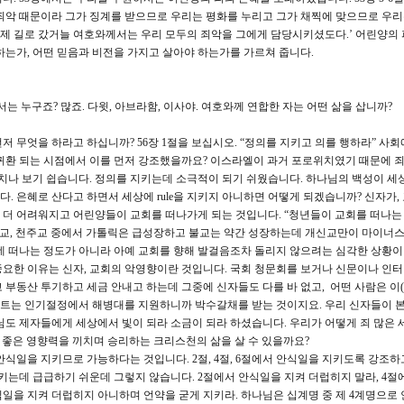
죄악 때문이라 그가 징계를 받으므로 우리는 평화를 누리고 그가 채찍에 맞으므로 우
기 제 길로 갔거늘 여호와께서는 우리 모두의 죄악을 그에게 담당시키셨도다.’ 어린양의
하는가, 어떤 믿음과 비전을 가지고 살아야 하는가를 가르쳐 줍니다.
 누구죠? 많죠. 다윗, 아브라함, 이사야. 여호와께 연합한 자는 어떤 삶을 삽니까?
무엇을 하라고 하십니까? 56장 1절을 보십시오. “정의를 지키고 의를 행하라” 사회
귀환 되는 시점에서 이를 먼저 강조했을까요? 이스라엘이 과거 포로위치였기 때문에 죄
눈치나 보기 쉽습니다. 정의를 지키는데 소극적이 되기 쉬웠습니다. 하나님의 백성이 세
 은혜로 산다고 하면서 세상에 rule을 지키지 아니하면 어떻게 되겠습니까? 신자가,
더 어려워지고 어린양들이 교회를 떠나가게 되는 것입니다. “청년들이 교회를 떠나는 
신교, 천주교 중에서 가톨릭은 급성장하고 불교는 약간 성장하는데 개신교만이 마이너스
데 떠나는 정도가 아니라 아예 교회를 향해 발걸음조차 돌리지 않으려는 심각한 상황
 중요한 이유는 신자, 교회의 악영향이란 것입니다. 국회 청문회를 보거나 신문이나 인
 부동산 투기하고 세금 안내고 하는데 그중에 신자들도 다를 바 없고, 어떤 사람은 이(
트는 인기절정에서 해병대를 지원하니까 박수갈채를 받는 것이지요. 우리 신자들이 
님도 제자들에게 세상에서 빛이 되라 소금이 되라 하셨습니다. 우리가 어떻게 죄 많은 
에 좋은 영향력을 끼치며 승리하는 크리스천의 삶을 살 수 있을까요?
안식일을 지키므로 가능하다는 것입니다. 2절, 4절, 6절에서 안식일을 지키도록 강조
지키는데 급급하기 쉬운데 그렇지 않습니다. 2절에서 안식일을 지켜 더럽히지 말라, 4절
안식일을 지켜 더럽히지 아니하며 언약을 굳게 지키라. 하나님은 십계명 중 제 4계명으로