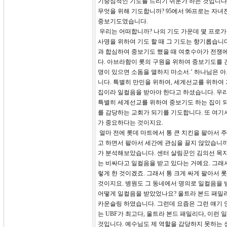
기중심적인 기도를 드리기 쉬운가 하는 것입니다.
무엇을 위해 기도합니까? 95에서 96프로는 자녀
중보기도였습니다.
우리는 어떠합니까? 나의 기도 가운데 몇 프로
사명을 위하여 기도 할 때 그 기도는 향기롭습니
과 합심하여 중보기도 했을 때 여호수아가 전쟁
다. 아브라함이 롯의 구원을 위하여 중보기도를 간절히 
명이 있으면 소돔을 멸하지 마소서.’ 하나님은
니다. 특별히 만민을 위하여, 세계선교를 위하여
집이라 일컬음을 받아야 한다고 하셨습니다. 우
특별히 세계선교를 위하여 중보기도 하는 집이 
를 감당하는 교회가 되기를 기도합니다. 또 여기
가 중요하다는 것이지요.
얼마 전에 롯데 마트에서 통 큰 치킨을 팔아서 주
고 하면서 팔아서 세간에 관심을 끌지 않았습니까.
가 분석해보았습니다. 센터 살림꾼인 김의선 목자
는 비싸다고 일컬음을 받고 있다는 거예요. 그래
렇게 한 것이겠죠. 그래서 통 크게 싸게 팔아서
것이지요. 병원도 그 동네에서 명의로 일컬음을 
어떻게 일컬음을 받았었나요? 울트라 본드 패밀리
카운슬링 하였습니다. 그런데 요즘은 그런 얘기 안한답니다. 
는 UBF가 최고다, 울트라 본드 패밀리다, 이런
것입니다. 예수님도 제 역할을 감당하지 못하는