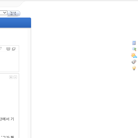
757
단에서 기
‘그가 찔