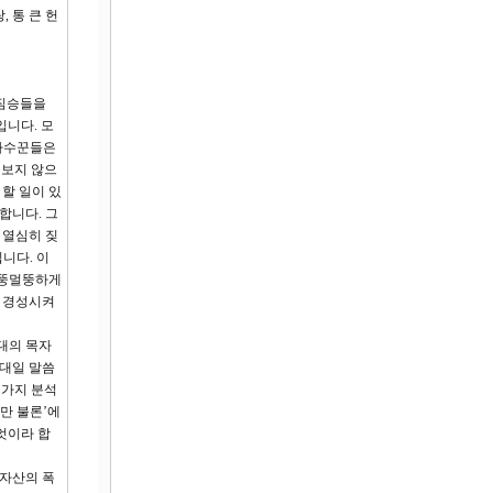
, 통 큰 헌
 짐승들을
니다. 모
 파수꾼들은
 보지 않으
할 일이 있
합니다. 그
 열심히 짖
니다. 이
멀뚱멀뚱하게
고 경성시켜
대의 목자
일대일 말씀
 가지 분석
만 불론’에
엇이라 합
 자산의 폭