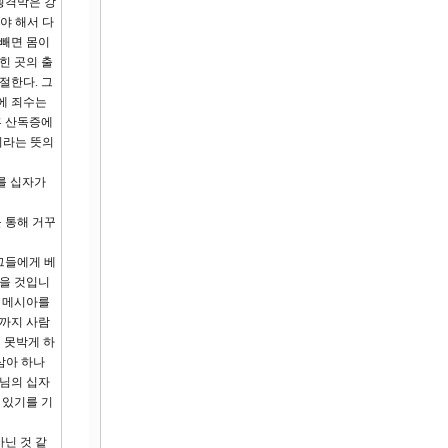
횡격막은 강
야 해서 다
 빼면 몸이
힌 곳의 출
절한다. 그
에 죄수는
흡 산독증에
이라는 뜻의
를 십자가
 통해 거꾸
그들에게 베
았을 것입니
인 메시아를
끝까지 사람
 못박게 하
삼아 하나
수님의 십자
 있기를 기
닌 것 같