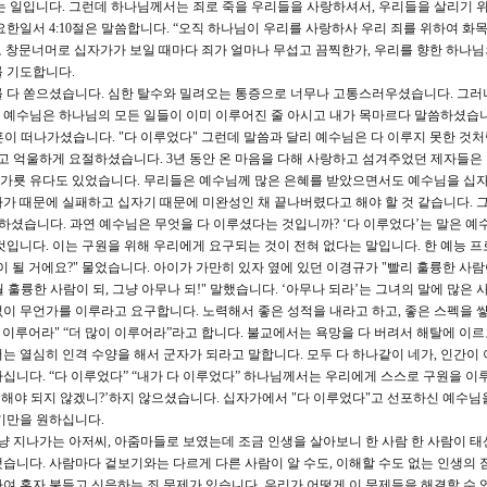
는 일입니다. 그런데 하나님께서는 죄로 죽을 우리들을 사랑하셔서, 우리들을 살리기 위
한일서 4:10절은 말씀합니다. “오직 하나님이 우리를 사랑하사 우리 죄를 위하여 화목
 창문너머로 십자가가 보일 때마다 죄가 얼마나 무섭고 끔찍한가, 우리를 향한 하나님
를 기도합니다.
를 다 쏟으셨습니다. 심한 탈수와 밀려오는 통증으로 너무나 고통스러우셨습니다. 그러
 예수님은 하나님의 모든 일들이 이미 이루어진 줄 아시고 내가 목마르다 말씀하셨습니
혼이 떠나가셨습니다. "다 이루었다" 그런데 말씀과 달리 예수님은 다 이루지 못한 것
하고 억울하게 요절하셨습니다. 3년 동안 온 마음을 다해 사랑하고 섬겨주었던 제자들은
긴 가룟 유다도 있었습니다. 무리들은 예수님께 많은 은혜를 받았으면서도 예수님을 십
가 때문에 실패하고 십자기 때문에 미완성인 채 끝나버렸다고 해야 할 것 같습니다. 
하셨습니다. 과연 예수님은 무엇을 다 이루셨다는 것입니까? ‘다 이루었다’는 말은 예
것입니다. 이는 구원을 위해 우리에게 요구되는 것이 전혀 없다는 말입니다. 한 예능 
 될 거에요?" 물었습니다. 아이가 가만히 있자 옆에 있던 이경규가 "빨리 훌륭한 사
 훌륭한 사람이 되, 그냥 아무나 되!" 말했습니다. ‘아무나 되라’는 그녀의 말에 많은 
이 무언가를 이루라고 요구합니다. 노력해서 좋은 성적을 내라고 하고, 좋은 스펙을 
 이루어라" “더 많이 이루어라”라고 합니다. 불교에서는 욕망을 다 버려서 해탈에 이
는 열심히 인격 수양을 해서 군자가 되라고 말합니다. 모두 다 하나같이 네가, 인간이
십니다. “다 이루었다” “내가 다 이루었다” 하나님께서는 우리에게 스스로 구원을 이
좀 해야 되지 않겠니?’하지 않으셨습니다. 십자가에서 "다 이루었다"고 선포하신 예수님
기만을 원하십니다.
냥 지나가는 아저씨, 아줌마들로 보였는데 조금 인생을 살아보니 한 사람 한 사람이 태
습니다. 사람마다 겉보기와는 다르게 다른 사람이 알 수도, 이해할 수도 없는 인생의 
여 혼자 붙들고 신음하는 죄 문제가 있습니다. 우리가 어떻게 이 문제들을 해결할 수 