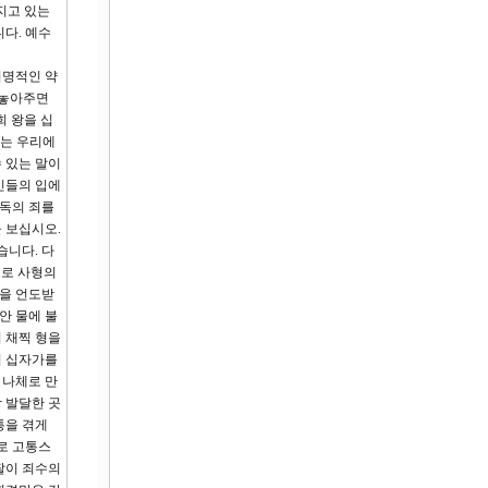
지고 있는
다. 예수
치명적인 약
 놓아주면
희 왕을 십
에는 우리에
 있는 말이
인들의 입에
모독의 죄를
 보십시오.
습니다. 다
으로 사형의
형을 언도받
안 물에 불
이 채찍 형을
접 십자가를
 나체로 만
 발달한 곳
통을 겪게
로 고통스
팔이 죄수의