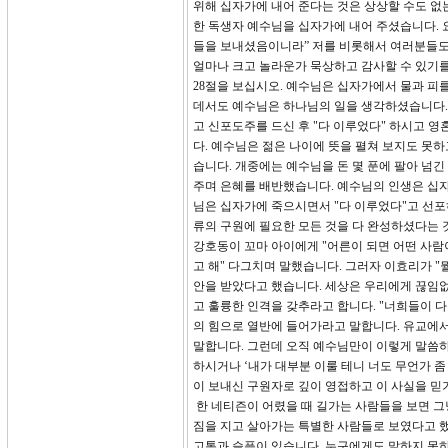
위해 십자가에 내어 준다는 것은 상상할 수도 없
한 독생자 예수님을 십자가에 내어 주셨습니다. 요
들을 보내셨음이니라” 저를 비롯해서 여러분들도
얼마나 크고 놀라운가 묵상하고 감사할 수 있기
28절을 보십시오. 예수님은 십자가에서 물과 피
데서도 예수님은 하나님의 일을 생각하셨습니다.
고 신포도주를 드신 후 "다 이루었다" 하시고 영
다. 예수님은 젊은 나이에 뜻을 펼쳐 보지도 못
습니다. 개중에는 예수님을 돈 몇 푼에 팔아 넘
주며 은혜를 배반했습니다. 예수님의 인생은 십자
님은 십자가에 죽으시면서 "다 이루었다"고 선포
류의 구원에 필요한 모든 것을 다 완성하셨다는 
강호동이 꼬마 아이에게 "어른이 되면 어떤 사람이
고 해" 다그치며 말했습니다. 그러자 이효리가 "뭘
안을 받았다고 했습니다. 세상은 우리에게 끊임없
고 훌륭한 인격을 갖추라고 합니다. "너희들이 다
의 힘으로 열반에 들어가라고 말합니다. 유교에서
말합니다. 그런데 오직 예수님만이 이렇게 말씀하
하시거나 ‘내가 대부분 이룰 테니 너도 무언가 
이 보내신 구원자로 깊이 영접하고 이 사실을 믿
한 네티즌이 어렸을 때 길가는 사람들을 보면 그
짐을 지고 살아가는 특별한 사람들로 보였다고 했
고통과 슬픔이 있습니다. 누구에게도 말하지 못하