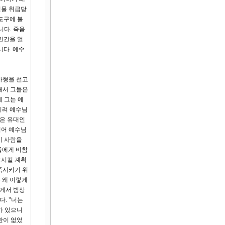
설물 취급당
도구에 불
니다. 죽음
인간을 얼
다. 예수
사형을 선고
래서 그들은
 그는 예
오히려 예수님
들은 유대인
엮어 예수님
이 사람을
들에게 비참
방시킬 계획
족시키기 위
 왜 이렇게
에게서 범상
. "너는
가 있으니
한이 없었