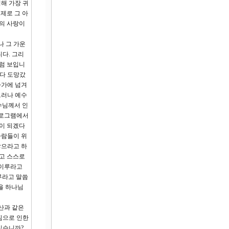
해 가장 귀
제로 그 아
의 사랑이
나 그 가운
다. 그리
처럼 보입니
 다 도망갔
자가에 넘겨
그러나 예수
수님께서 인
프로그램에서
람이 되겠다
사람들이 위
쌓으라고 하
르고 스스로
 이루라고
루라고 말씀
을 하나님
산과 같은
짐으로 인한
있습니까?