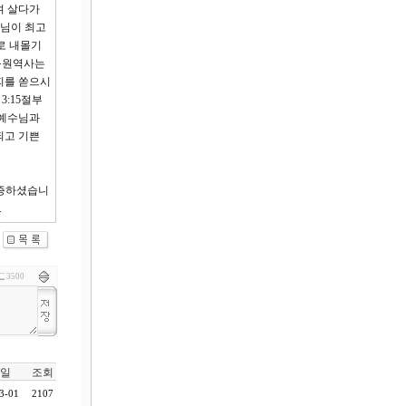
며 살다가
수님이 최고
로 내몰기
 구원역사는
피를 쏟으시
:15절부
 예수님과
되고 기쁜
확증하셨습니
.
3500
일
조회
3-01
2107