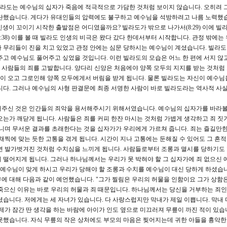
 빌라도는 예수님의 십자가 죽음에 적극적으로 가담한 것처럼 보이지 않습니다. 오히려 
판단했습니다. 게다가 유대인들의 압력에도 불구하고 예수님을 석방하려고 나름 노력했습
생이 꼬이기 시작한 출발점은 어디였을까요? 빌라도가 밖으로 나가서(8:29) 이에 빌
8:38) 이를 볼 때 빌라도 인생의 비극은 왔다 갔다 한데서부터 시작합니다. 관정 밖에는
 무리들이 진을 치고 있었고 관정 안에는 심문 당하시는 예수님이 계셨습니다. 빌라
주고 예수님도 풀어주고 싶었을 것입니다. 이런 빌라도의 모습은 어느 한 편에 서지 않고
 사람들의 죄를 고발합니다. 양다리 신앙은 처음에야 양쪽 모두의 지지를 받는 것처럼
 오고 그로인해 양쪽 모두에게서 버림을 받게 됩니다. 물론 빌라도는 자신이 예수님
니다. 그러나 예수님의 사형 판결문에 최종 서명한 사람이 바로 빌라도라는 역사적 사실
어주신 것은 인간들의 죄악을 용서해주시기 위해서였습니다. 예수님의 십자가를 바라볼
오는가 깨닫게 됩니다. 사람들은 죄를 커피 한잔 마시는 것처럼 가볍게 생각하고 죄 짓
아니며 무서운 결과를 초래한다는 것을 십자가가 우리에게 가르쳐 줍니다. 죄는 즐길만한
채찍에 맞는 듯한 고통을 겪게 됩니다. 시간이 지나 고통에는 둔해질 수 있어도 그 흔
면 발가벗겨진 것처럼 수치심을 느끼게 됩니다. 사람들로부터 조롱과 멸시를 당하기도 
 떨어지게 됩니다. 그러나 하나님께서는 우리가 못 박혀야 할 그 십자가에 죄 없으신 
을 예수님이 맞게 하시고 우리가 당해야 할 조롱과 수치를 예수님이 대신 당하게 하셨습니
에 대해 다음과 같이 예언했습니다. "그가 찔림은 우리의 허물을 인함이요 그가 상함
서 죽으신 이유는 바로 우리의 허물과 죄 때문입니다. 하나님께서는 당신을 거부하는 죄
셨습니다. 저에게는 세 자녀가 있습니다. 다 사랑스럽지만 막내가 제일 이쁩니다. 막내
제가 잠간 딴 생각을 하는 바람에 아이가 인도 옆으로 미끄러져 무릎이 까진 적이 있습
못했습니다. 자식 무릎의 작은 상처에도 부모의 마음은 찢어지는데 귀한 아들을 흉악