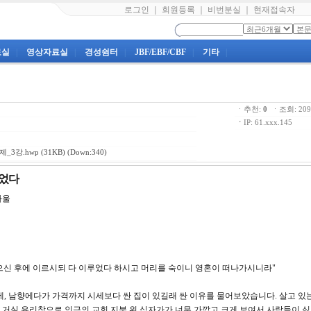
로그인
｜
회원등록
｜
비번분실
｜
현재접속자
료실
|
영상자료실
|
경성쉼터
|
JBF/EBF/CBF
|
기타
|
ㆍ추천:
0
ㆍ조회: 2
ㆍ
IP: 61.xxx.145
_3강.hwp
(31KB) (Down:340)
루었다
바울
를 받으신 후에 이르시되 다 이루었다 하시고 머리를 숙이니 영혼이 떠나가시니라"
에, 남향에다가 가격까지 시세보다 싼 집이 있길래 싼 이유를 물어보았습니다. 살고 있
거실 유리창으로 인근의 교회 지붕 위 십자가가 너무 가깝고 크게 보여서 사람들이 