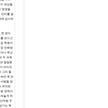
님이 세상을
고 영생을
 진리를 알
랑에 감사와
 한 판이
표를 보시고
 집 학원이
구장 만화방
일어나 학교
은 두 과목
3년 밀알동
다가 라이프
 그리 좋
써라 못 쓴
 사람들 앞
의 죄악된
말씀 앞에서
내려놓게 하
태산처럼 무
섬기는 목