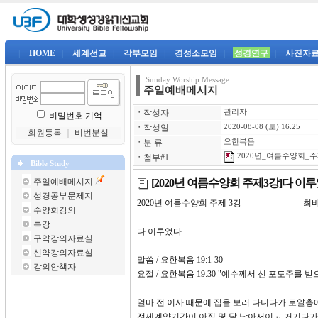
|
HOME
|
세계선교
|
각부모임
|
경성소모임
|
성경연구
|
사진자
Sunday Worship Message
주일예배메시지
ㆍ
작성자
관리자
비밀번호 기억
ㆍ
작성일
2020-08-08 (토) 16:25
회원등록
｜
비번분실
ㆍ
분 류
요한복음
2020년_여름수양회_주제
ㆍ
첨부#1
Bible Study
[2020년 여름수양회 주제3강]다 이
주일예배메시지
성경공부문제지
2020년 여름수양회 주제 3강 최
수양회강의
특강
다 이루었다
구약강의자료실
신약강의자료실
말씀 / 요한복음 19:1-30
강의안책자
요절 / 요한복음 19:30 "예수께서 신 포도주
얼마 전 이사 때문에 집을 보러 다니다가 로얄층
전세계약기간이 아직 몇 달 남아서이고 거기다가 