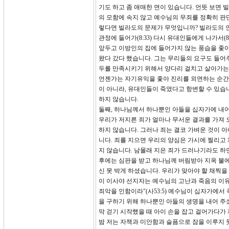
기도 하고 좀 애매한 면이 있습니다. 언뜻 보면
의 모함에 속지 않고 예수님의 무죄를 정확히 
렇다면 빌라도의 문제가 무엇입니까? 빌라도의 인
관정에 들어가(8:33) 다시 유대인들에게 나가서(
앞두고 이방인의 집에 들어가지 않는 풍습을 좇아
왔다 갔다 했습니다. 그는 무리들의 요구도 들어
두를 만족시키기 위해서 양다리 걸치고 살아가는
언젠가는 자기유익을 좇아 진리를 외면하는 순간이
이 아니라, 유대인들이 죽였다고 항변할 수 있습
하지 않습니다.
둘째, 하나님께서 하나뿐인 아들을 십자가에 내
우리가 저지른 죄가 얼마나 무서운 결과를 가져 
하지 않습니다. 그러나 죄는 결코 가벼운 것이 
니다. 죄를 지으면 우리의 양심은 가시에 찔리고 
지 않습니다. 남몰래 지은 죄가 드러나기라도 하
후에는 심판을 받고 하나님께 버림받아 지옥 불에
신 못 박게 하셨습니다. 우리가 맞아야 할 채찍
이 이사야 선지자는 예수님의 고난과 죽음의 이유
죄악을 인함이라"(사53:5) 예수님이 십자가에
을 구하기 위해 하나뿐인 아들의 생명을 내어 주
막 걷기 시작했을 때 아이 손을 잡고 걸어가다가 
밤 저는 자책과 미안함과 슬픔으로 잠을 이루지 