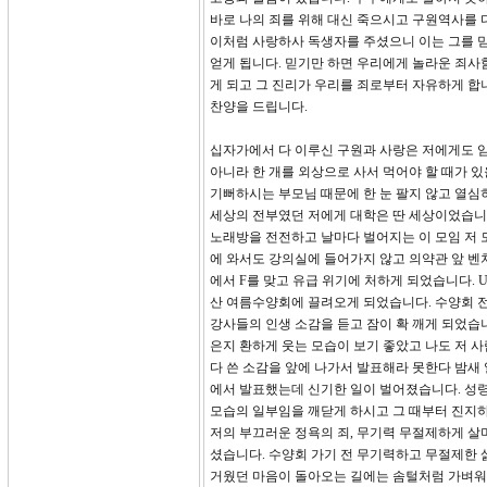
바로 나의 죄를 위해 대신 죽으시고 구원역사를 다
이처럼 사랑하사 독생자를 주셨으니 이는 그를 믿
얻게 됩니다. 믿기만 하면 우리에게 놀라운 죄사
게 되고 그 진리가 우리를 죄로부터 자유하게 합
찬양을 드립니다.
십자가에서 다 이루신 구원과 사랑은 저에게도 임했
아니라 한 개를 외상으로 사서 먹어야 할 때가 
기뻐하시는 부모님 때문에 한 눈 팔지 않고 열심
세상의 전부였던 저에게 대학은 딴 세상이었습니다
노래방을 전전하고 날마다 벌어지는 이 모임 저 
에 와서도 강의실에 들어가지 않고 의약관 앞 벤치
에서 F를 맞고 유급 위기에 처하게 되었습니다. 
산 여름수양회에 끌려오게 되었습니다. 수양회 전
강사들의 인생 소감을 듣고 잠이 확 깨게 되었습
은지 환하게 웃는 모습이 보기 좋았고 나도 저 
다 쓴 소감을 앞에 나가서 발표해라 못한다 밤새
에서 발표했는데 신기한 일이 벌어졌습니다. 성
모습의 일부임을 깨닫게 하시고 그 때부터 진지하
저의 부끄러운 정욕의 죄, 무기력 무절제하게 살
셨습니다. 수양회 가기 전 무기력하고 무절제한 
거웠던 마음이 돌아오는 길에는 솜털처럼 가벼워졌