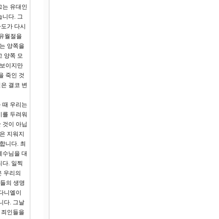
그는 유대인
니다. 그
라도가 다시
 유월절을
도는 양쪽을
 양쪽 모
 보이지만
을 죽인 것
은 결코 변
 때 우리는
기를 두려워
 것이 아닙
적은 지워지
합니다. 최
예수님을 대
다. 일찍
은 우리의
인들의 생명
 다니엘이
니다. 그날
한 죄인들을