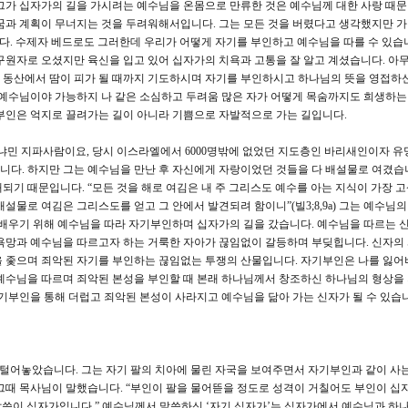
그가 십자가의 길을 가시려는 예수님을 온몸으로 만류한 것은 예수님께 대한 사랑 때
꿈과 계획이 무너지는 것을 두려워해서입니다. 그는 모든 것을 버렸다고 생각했지만 
니다. 수제자 베드로도 그러한데 우리가 어떻게 자기를 부인하고 예수님을 따를 수 있습
구원자로 오셨지만 육신을 입고 있어 십자가의 치욕과 고통을 잘 알고 계셨습니다. 아
 동산에서 땀이 피가 될 때까지 기도하시며 자기를 부인하시고 하나님의 뜻을 영접하신
 예수님이야 가능하지 나 같은 소심하고 두려움 많은 자가 어떻게 목숨까지도 희생하
부인은 억지로 끌려가는 길이 아니라 기쁨으로 자발적으로 가는 길입니다.
냐민 지파사람이요, 당시 이스라엘에서 6000명밖에 없었던 지도층인 바리새인이자 유
다. 하지만 그는 예수님을 만난 후 자신에게 자랑이었던 것들을 다 배설물로 여겼습
되기 때문입니다. “모든 것을 해로 여김은 내 주 그리스도 예수를 아는 지식이 가장 
설물로 여김은 그리스도를 얻고 그 안에서 발견되려 함이니”(빌3;8,9a) 그는 예수님의
 배우기 위해 예수님을 따라 자기부인하며 십자가의 길을 갔습니다. 예수님을 따르는 
욕망과 예수님을 따르고자 하는 거룩한 자아가 끊임없이 갈등하며 부딪힙니다. 신자의
을 좇으며 죄악된 자기를 부인하는 끊임없는 투쟁의 산물입니다. 자기부인은 나를 잃어
예수님을 따르며 죄악된 본성을 부인할 때 본래 하나님께서 창조하신 하나님의 형상을
자기부인을 통해 더럽고 죄악된 본성이 사라지고 예수님을 닮아 가는 신자가 될 수 있습
 털어놓았습니다. 그는 자기 팔의 치아에 물린 자국을 보여주면서 자기부인과 같이 사는
그때 목사님이 말했습니다. “부인이 팔을 물어뜯을 정도로 성격이 거칠어도 부인이 십
 말씀이 십자가입니다.” 예수님께서 말씀하신 ‘자기 십자가’는 십자가에서 예수님과 하나