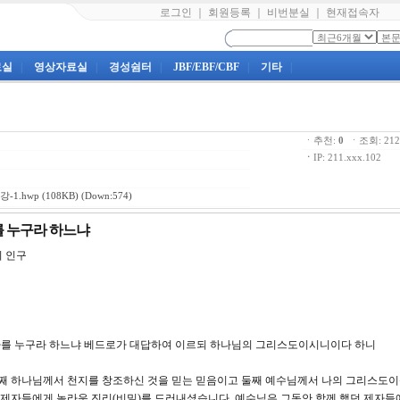
로그인
｜
회원등록
｜
비번분실
｜
현재접속자
료실
|
영상자료실
|
경성쉼터
|
JBF/EBF/CBF
|
기타
|
ㆍ추천:
0
ㆍ조회: 2
ㆍ
IP: 211.xxx.102
-1.hwp
(108KB) (Down:574)
나를 누구라 하느냐
 인구
 나를 누구라 하느냐 베드로가 대답하여 이르되 하나님의 그리스도이시니이다 하니
첫째 하나님께서 천지를 창조하신 것을 믿는 믿음이고 둘째 예수님께서 나의 그리스도
제자들에게 놀라운 진리(비밀)를 드러내셨습니다. 예수님은 그동안 함께 했던 제자들