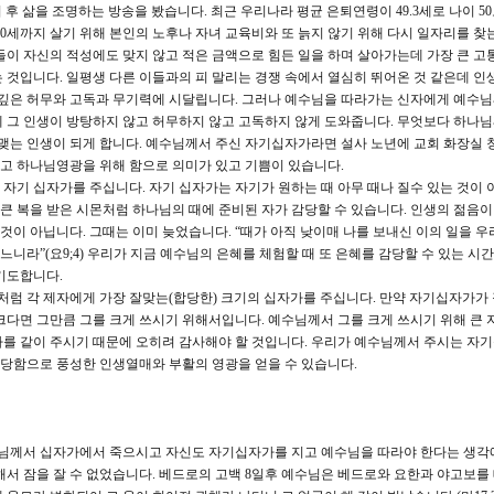
퇴 후 삶을 조명하는 방송을 봤습니다. 최근 우리나라 평균 은퇴연령이 49.3세로 나이 5
80세까지 살기 위해 본인의 노후나 자녀 교육비와 또 늙지 않기 위해 다시 일자리를 찾
들이 자신의 적성에도 맞지 않고 적은 금액으로 힘든 일을 하며 살아가는데 가장 큰 고통
 것입니다. 일평생 다른 이들과의 피 말리는 경쟁 속에서 열심히 뛰어온 것 같은데 인
 깊은 허무와 고독과 무기력에 시달립니다. 그러나 예수님을 따라가는 신자에게 예수
 그 인생이 방탕하지 않고 허무하지 않고 고독하지 않게 도와줍니다. 무엇보다 하나
 맺는 인생이 되게 합니다. 예수님께서 주신 자기십자가라면 설사 노년에 교회 화장실 
고 하나님영광을 위해 함으로 의미가 있고 기쁨이 있습니다.
자기 십자가를 주십니다. 자기 십자가는 자기가 원하는 때 아무 때나 질수 있는 것이 
 복을 받은 시몬처럼 하나님의 때에 준비된 자가 감당할 수 있습니다. 인생의 젊음
 것이 아닙니다. 그때는 이미 늦었습니다. “때가 아직 낮이매 나를 보내신 이의 일을 우
느니라”(요9;4) 우리가 지금 예수님의 은혜를 체험할 때 또 은혜를 감당할 수 있는 시
기도합니다.
에처럼 각 제자에게 가장 잘맞는(합당한) 크기의 십자가를 주십니다. 만약 자기십자가가
크다면 그만큼 그를 크게 쓰시기 위해서입니다. 예수님께서 그를 크게 쓰시기 위해 큰
자를 같이 주시기 때문에 오히려 감사해야 할 것입니다. 우리가 예수님께서 주시는 자
당함으로 풍성한 인생열매와 부활의 영광을 얻을 수 있습니다.
께서 십자가에서 죽으시고 자신도 자기십자가를 지고 예수님을 따라야 한다는 생각에
해서 잠을 잘 수 없었습니다. 베드로의 고백 8일후 예수님은 베드로와 요한과 야고보를