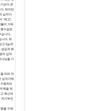
자기보다 큰
다. 하지만
의 십자가
 ‘에고!,
덤불이 가득
가 웬수같은
주십니다.
닙니다. 하
고 Ego의
 섬김과 희
사명의 십자
하나님을 기
을 따라 자
은 십자가에
면 구원하리
 두목을 위
있고 육신의
라 자기부인
 맺을 수밖