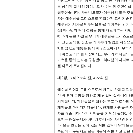
신앙고백은 “예수님은 나를 죄로 인한 영원한 
록 섬겨야 될 나의 왕이시오 내 인생의 주인이십
워주셨습니다. 비록 베드로가 예수님의 모든 것을
자는 예수님을 그리스도로 영접하며 고백한 순간
예수님의 제자로 예수님을 따르며 예수님 안에 거
심) 하나님의 때에 성령을 통해 깨닫게 하시지만(
0) 과거 눈먼 자였던 우리가 예수님을 그리스도로
가 신앙고백 한 장소는 가이샤라 빌립보 지방으로
n)을 섬겼고 헤롯은 황제 아구스도에게 아부하기
리 어둡고 죄악된 세상에서도 우리가 하나님의 말
고백을 통해 신자는 구원받아 하나님의 자녀로 
될 의무가 주어집니다.
제 2장, 그리스도의 길, 제자의 길
예수님은 이제 그리스도로서 반드시 가야될 길을
린 바 되어 죽임을 당하고 제 삼일에 살아냐야 하
시아입니다. 자신들을 억압하는 광포한 로마와 거
제자들도 마찬가지였습니다. 현재도 사람들은 자신
자를 찾습니다. 마치 악당들을 한 방에 물리칠 
보이는 현실문제가 아니라 하나님의 자녀인 인간을
다. 모든 인간들 안에 있는 죄를 없애기 위해 
수님께서 구원자로 모든 이들의 죄를 지고 고난 