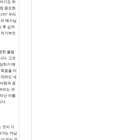
문이기도 하
가장 중요한
니까? 우리
무리 예수님
 후 십자
는 자기부인
명한 율법
니다. 그것
고상하기 때
 죽음을 이
신자라도 내
 사랑과 겸
버리는 과
 지닌 아름
니다.
 것이 가
자가는 아닙
가 되는 것