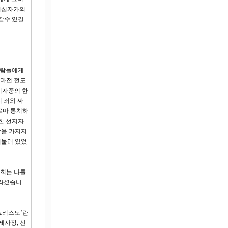
기십자가의
갈수 있길
사람들에게
얼마전 전도
지자중의 한
 죄와 싸
로마 통치하
한 선지자
각을 가지지
머물러 있었
너희는 나를
바라셨습니
그리스도’란
제사장, 선