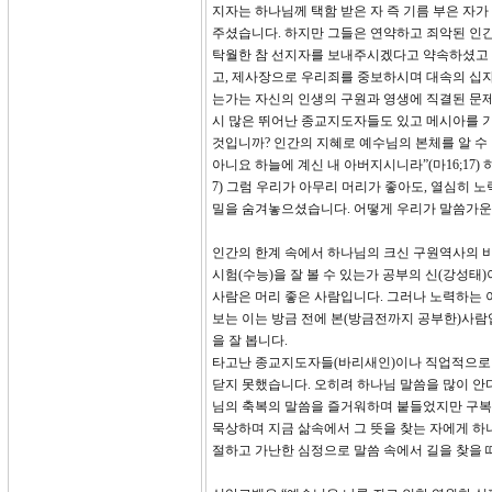
지자는 하나님께 택함 받은 자 즉 기름 부은 자
주셨습니다. 하지만 그들은 연약하고 죄악된 인
탁월한 참 선지자를 보내주시겠다고 약속하셨고 
고, 제사장으로 우리죄를 중보하시며 대속의 십자
는가는 자신의 인생의 구원과 영생에 직결된 문제입
시 많은 뛰어난 종교지도자들도 있고 메시아를 
것입니까? 인간의 지혜로 예수님의 본체를 알 수
아니요 하늘에 계신 내 아버지시니라”(마16;17)
7) 그럼 우리가 아무리 머리가 좋아도, 열심히
밀을 숨겨놓으셨습니다. 어떻게 우리가 말씀가운데
인간의 한계 속에서 하나님의 크신 구원역사의 비
시험(수능)을 잘 볼 수 있는가 공부의 신(강성
사람은 머리 좋은 사람입니다. 그러나 노력하는 이
보는 이는 방금 전에 본(방금전까지 공부한)사람입
을 잘 봅니다.
타고난 종교지도자들(바리새인)이나 직업적으로 
닫지 못했습니다. 오히려 하나님 말씀을 많이 안
님의 축복의 말씀을 즐거워하며 붙들었지만 구복
묵상하며 지금 삶속에서 그 뜻을 찾는 자에게 
절하고 가난한 심정으로 말씀 속에서 길을 찾을 