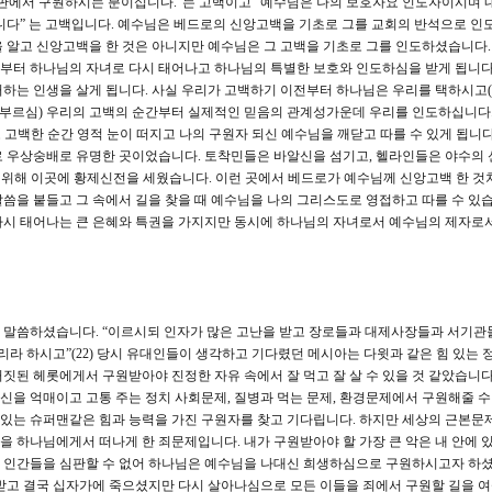
심판에서 구원하시는 분이십니다.”는 고백이고 “예수님은 나의 보호자요 인도자이시며 
니다” 는 고백입니다. 예수님은 베드로의 신앙고백을 기초로 그를 교회의 반석으로 인
 알고 신앙고백을 한 것은 아니지만 예수님은 그 고백을 기초로 그를 인도하셨습니다.
부터 하나님의 자녀로 다시 태어나고 하나님의 특별한 보호와 인도하심을 받게 됩니다
하는 인생을 살게 됩니다. 사실 우리가 고백하기 이전부터 하나님은 우리를 택하시고
부르심) 우리의 고백의 순간부터 실제적인 믿음의 관계성가운데 우리를 인도하십니다.(롬
 고백한 순간 영적 눈이 떠지고 나의 구원자 되신 예수님을 깨닫고 따를 수 있게 됩니다
 우상숭배로 유명한 곳이었습니다. 토착민들은 바알신을 섬기고, 헬라인들은 야수의 신
 위해 이곳에 황제신전을 세웠습니다. 이런 곳에서 베드로가 예수님께 신앙고백 한 것
씀을 붙들고 그 속에서 길을 찾을 때 예수님을 나의 그리스도로 영접하고 따를 수 있습
다시 태어나는 큰 은혜와 특권을 가지지만 동시에 하나님의 자녀로서 예수님의 제자로
 말씀하셨습니다. “이르시되 인자가 많은 고난을 받고 장로들과 대제사장들과 서기관
리라 하시고”(22) 당시 유대인들이 생각하고 기다렸던 메시아는 다윗과 같은 힘 있는 
짓된 헤롯에게서 구원받아야 진정한 자유 속에서 잘 먹고 잘 살 수 있을 것 같았습니다
을 억매이고 고통 주는 정치 사회문제, 질병과 먹는 문제, 환경문제에서 구원해줄 수
수 있는 슈퍼맨같은 힘과 능력을 가진 구원자를 찾고 기다립니다. 하지만 세상의 근본문
 하나님에게서 떠나게 한 죄문제입니다. 내가 구원받아야 할 가장 큰 악은 내 안에 
모든 인간들을 심판할 수 없어 하나님은 예수님을 나대신 희생하심으로 구원하시고자 하셨
받고 결국 십자가에 죽으셨지만 다시 살아나심으로 모든 이들을 죄에서 구원할 길을 