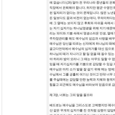
에 없습니다.(26) 얼마 전 우리나라 중년들의 은
직장에서 은퇴해야 합니다. 하지만 평균 수명인 
런 일자리가 없다는 것이 문제입니다. 많은 노년
든 일보다도 꿈과 비전이 없는데다, 무의미하다는
에 그 열매는 보이지 않고 후회와 아쉬움 속에서
는 자기 십자가는 하나님영광을 위해 지기 때문에
리는 의미와 기쁨 속에서 영광스러운 인생, 열매
주차장관리를 해도 예수님의 섬김과 사랑을 배우
예수님은 당신을 따르는 신자에게 하나님의 때에 
골고다언덕에서 예수님의 십자가를 대신 짐으로 큰
하나님의 때가 지나가고 할 일 없을 때 질수 있는
야 하리라 밤이 오리니 그 때는 아무도 일할 수 없
있을 때 자기십자가를 기쁨으로 감당할 수 있길 
예수님은 마치 소가 밭을 잘 갈기 위해 메는 멍
수님께서 그를 긍휼히 여기신 것이고 만약 너무 
를 주실때에는 감당할 만한 능력과 지혜와 동역
힘들고 피곤해도 예수님을 바라보며 믿음으로 감
제 3장, 너희는 그의 말을 들으라
베드로는 예수님을 그리스도로 고백했지만 예수님
산 같은 무게의 십자가를 진 것처럼 심령이 답답