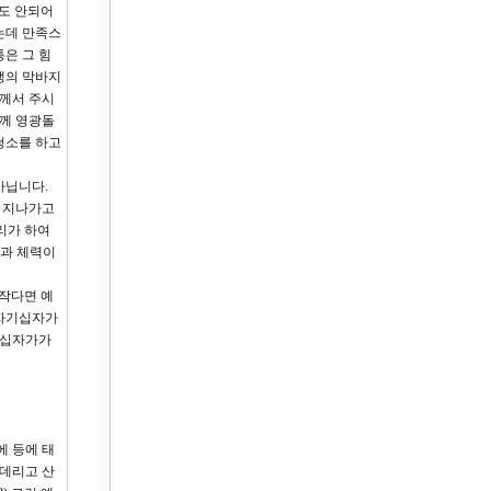
0도 안되어
는데 만족스
은 그 힘
생의 막바지
님께서 주시
님께 영광돌
청소를 하고
아닙니다.
이 지나가고
리가 하여
간과 체력이
 작다면 예
 자기십자가
기십자가가
 등에 태
 데리고 산