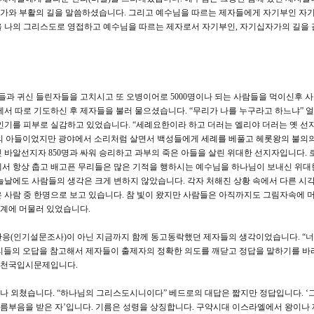
가와 부활의 길을 말씀하셨습니다. 그리고 예수님을 따르는 제자들에게 자기부인 자
을 나의 그리스도로 영접하고 예수님을 따르는 제자로서 자기부인, 자기십자가의 길을 
과 귀신 들린자들을 고치시고 또 오병이어로 5000명이나 되는 사람들을 먹이신후 
께서 따로 기도하신 후 제자들을 불러 물으셨습니다. “무리가 나를 누구라고 하느냐” 
인기를 피부로 실감하고 있었습니다. “세례요한이라 하고 더러는 엘리야 더러는 옛 선
의 아들이었지만 광야에서 소리처럼 살면서 백성들에게 세례를 베풀고 헤롯왕의 불의의
 바알선지자 850명과 싸워 승리하고 과부의 죽은 아들을 살린 위대한 선지자입니다. 
에서 항상 춥고 배고픈 무리들은 많은 기적을 행하시는 예수님을 하나님이 보내신 위대
 오늘날에도 사람들의 생각은 크게 변하지 않았습니다. 각자 처해진 상황 속에서 다른 시
 사람 중 한명으로 보고 있습니다. 참 빛이 왔지만 사람들은 아직까지도 그림자속에 
계에 머물러 있었습니다.
반응(인기설문조사)이 아닌 지금까지 함께 동고동락했던 제자들의 생각이었습니다. “
리들의 오답을 참고해서 제자들이 출제자의 정확한 의도를 깨닫고 정답을 말하기를 
할 천국입시문제입니다.
나 외쳤습니다. “하나님의 그리스도시니이다” 베드로의 대답은 짧지만 정답입니다. ‘
기름부음을 받은 자’입니다. 기름은 성령을 상징합니다. 구약시대 이스라엘에서 왕이나 