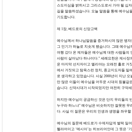
스도이심을 밝히시고 그리스도로서 가야 될 십자
길을 말씀하셨습니다. 오늘 말씀을 통해 예수님
기도합니다.
제 1장, 베드로의 신앙고백
예수님께서 하나님말씀을 증거하시며 많은 병자들
그 인기가 하늘로 치솟게 됐습니다. 그때 예수님
여행 갔다 온 제자들은 예수님께 대한 사람들의 
사람이 살아났다 하나이다.” 세례요한은 제사장
운 마지막 선지자이고 엘리야는 오래전 홀로 거짓
에서 거짓되고 탐욕스런 정치, 종교지도자들 밑
로 생각하고 있었습니다. 사실 2000년이 지난
만 많은 이들이 예수님을 어두운 시대의 등불같은
습니다. 신약시대가 시작되었지만 여전히 구약세
하지만 예수님이 궁금하신 것은 단지 무리들의 
누구라 하느냐” 예수님은 비슷하지만 잘못된 무
다. 사실 이 질문은 우리의 인생과 생명을 좌우
예수님의 질문에 베드로가 수제자답게 벌떡 일어
헬라어이고 ‘메시아’는 히브리어인데 그 뜻은 ‘