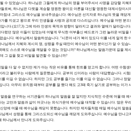
가 될 수 있었습니다. 하나님은 그들에게 하나님의 영을 부어주셔서 사명을 감당할 지혜
간들로써, 하나님은 다윗을 계승할 영원한 왕이요 아론을 대신할 영원한 대제사장이시
마침내 그리스도 예수님을 보내주셨습니다. 예수님은 선지자로 하나님의 뜻을 깨닫게
가를 지셨고 왕으로 우리 인생들을 사랑과 공의로 다스리십니다. 예수님을 어떤 분으
니다.(요17;3) 그에 따라 인생의 목적과 방향이 달라지고 결과와 열매가 달라집니다.
기다렸던 많은 이들이 있었는데 어떻게 무식한 어부출신 베드로가 그런 놀라운 비밀을 
 없습니다. 예수님께서 말씀하셨습니다. “시몬아 네가 복이 있도다 이를 네게 알게 한 
 하나님께서 지혜와 계시의 영, 성령을 주실 때만이 예수님이 어떤 분이신가 알 수 있습니다
 노력해도 스스로 예수님을 깨달을 수 없는 것입니까? 하나님께서는 말씀가운데 길을 제
 그 길을 찾고 비밀을 발견할 수 있습니까?
밀을 다 알 수 없지만 제가 아는 작은 비유를 통해 힌트를 얻고자 합니다. 어떤 수험생
태)이라고 불리우는 사람에게 질문했습니다. 공부의 신이라는 사람이 대답했습니다. 시험
를 이길 수 없습니다. 하지만 그도 공부를 즐기는 이를 이길 수 없습니다. 그러나 정말
니다. 아무리 유치원 때부터 공부를 잘 했다 해도 고3때 죽기 살기로 공부하는 이가 
말씀을 연구하는 서기관들이 하나님의 말씀을 잘 알지만 지식적인 수준에 머물 때 예
다는 교만과 말씀과 삶이 어긋나는 외식가운데 예수님을 대적할 수 있습니다. 많은 무
신앙에 머물 때 예수님을 깨닫지 못했습니다. 하지만 제자들처럼 매일 예수님의 말씀
하나님께서 성령을 통해 그리스도되신 예수님을 깨닫게 도와주십니다. 예수님을 만나고자
때 하나님께서 만나게 도와주십니다.