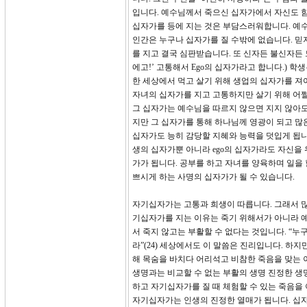
입니다. 예수님께서 죽으신 십자가에서 자신도 함
십자가를 등에 지는 것은 부담스러워합니다. 예
인간은 누구나 십자가를 질 수밖에 없습니다. 믿
를 지고 결국 심판받습니다. 또 신자든 불신자든 모
에고!’ 고통해서 Ego의 십자가라고 합니다.)
한 세상에서 먹고 살기 위해 생업의 십자가를 져
자녀의 십자가를 지고 고통하지만 살기 위해 어쩔
그 십자가는 예수님을 따르지 않으면 지지 않아도
지만 그 십자가를 통해 하나님께 영광이 되고 많은
십자가도 능히 감당할 지혜와 능력을 덧입게 됩니
생의 십자가뿐 아니라 ego의 십자가라도 자신을
가가 됩니다. 공부를 하고 자녀를 양육하며 일을
쁘시게 하는 사명의 십자가가 될 수 있습니다.
자기십자가는 고통과 희생이 따릅니다. 그래서 
기십자가를 지는 이유는 죽기 위해서가 아니라 
서 죽지 않고는 부활할 수 없다는 것입니다. “
라”(24) 세상에서도 이 말씀은 진리입니다. 하
해 목숨을 바치다 어리석고 비참한 죽음을 맞는 
생명과는 비교할 수 없는 부활의 생명 진정한 생명
하고 자기십자가를 질 때 체험할 수 있는 죽음을
자기십자가는 인생의 진정한 열매가 됩니다. 십자