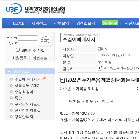
|
HOME
|
세계선교
|
각부모임
|
경성소모임
|
성경연구
|
사진자
Sunday Worship Message
주일예배메시지
ㆍ
작성자
관리자
비밀번호 기억
ㆍ
작성일
2022-06-19 (일) 12:36
회원등록
｜
비번분실
ㆍ
분 류
누가복음
2022년_누가복음_제15강
ㆍ
첨부#1
Bible Study
[2022년 누가복음 제15강]너희는 
주일예배메시지
성경공부문제지
2022년 누가복음 제15강 이
수양회강의
특강
너희는 나를 누구라 하느냐
구약강의자료실
신약강의자료실
말씀/누가복음9;18-36
강의안책자
요절/누가복음9;20 -예수께서 이르시되 너희는
신자에게 가장 중요한 믿음 2가지를 뽑는다면 
믿음입니다. 예수님께서 공생애의 중간시점에서 