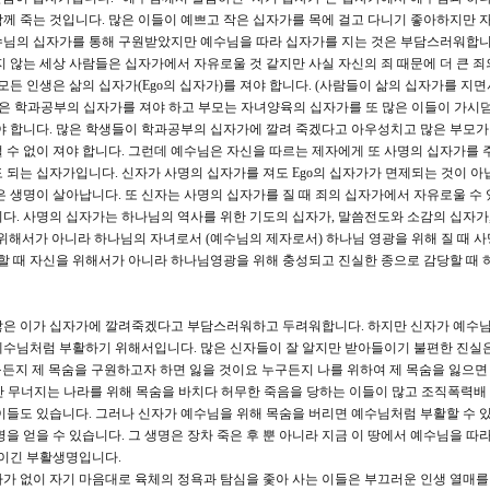
께 죽는 것입니다. 많은 이들이 예쁘고 작은 십자가를 목에 걸고 다니기 좋아하지만 
수님의 십자가를 통해 구원받았지만 예수님을 따라 십자가를 지는 것은 부담스러워합니
지 않는 세상 사람들은 십자가에서 자유로울 것 같지만 사실 자신의 죄 때문에 더 큰 죄
든 인생은 삶의 십자가(Ego의 십자가)를 져야 합니다. (사람들이 삶의 십자가를 지면서
 학생은 학과공부의 십자가를 져야 하고 부모는 자녀양육의 십자가를 또 많은 이들이 가시
야 합니다. 많은 학생들이 학과공부의 십자가에 깔려 죽겠다고 아우성치고 많은 부모
 수 없이 져야 합니다. 그런데 예수님은 자신을 따르는 제자에게 또 사명의 십자가를 
 되는 십자가입니다. 신자가 사명의 십자가를 져도 Ego의 십자가가 면제되는 것이 아
 생명이 살아납니다. 또 신자는 사명의 십자가를 질 때 죄의 십자가에서 자유로울 수 있
다. 사명의 십자가는 하나님의 역사를 위한 기도의 십자가, 말씀전도와 소감의 십자가,
 위해서가 아니라 하나님의 자녀로서 (예수님의 제자로서) 하나님 영광을 위해 질 때 
 할 때 자신을 위해서가 아니라 하나님영광을 위해 충성되고 진실한 종으로 감당할 때 
많은 이가 십자가에 깔려죽겠다고 부담스러워하고 두려워합니다. 하지만 신자가 예수님
예수님처럼 부활하기 위해서입니다. 많은 신자들이 잘 알지만 받아들이기 불편한 진실
누구든지 제 목숨을 구원하고자 하면 잃을 것이요 누구든지 나를 위하여 제 목숨을 잃으
지만 무너지는 나라를 위해 목숨을 바치다 허무한 죽음을 당하는 이들이 많고 조직폭력배
이들도 있습니다. 그러나 신자가 예수님을 위해 목숨을 버리면 예수님처럼 부활할 수 
을 얻을 수 있습니다. 그 생명은 장차 죽은 후 뿐 아니라 지금 이 땅에서 예수님을 따
 이긴 부활생명입니다.
가 없이 자기 마음대로 육체의 정욕과 탐심을 좇아 사는 이들은 부끄러운 인생 열매를