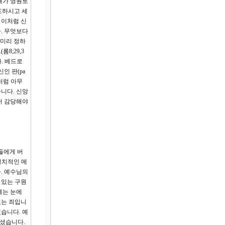
내가 영원토
도하시고 세
 이처럼 신
. 무엇보다
(미리 정하
8;29,3
. 베드로
인 판(pa
처럼 아무
니다. 신앙
서 감당해야
들에게 버
정치적인 메
. 예수님의
 있는 구원
제는 눈에
있는 죄입니
습니다. 예
여셨습니다.