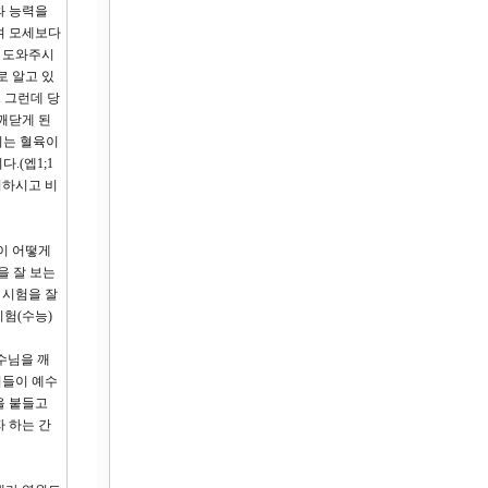
와 능력을
며 모세보다
 도와주시
로 알고 있
 그런데 당
깨닫게 된
이는 혈육이
.(엡1;1
시하시고 비
이 어떻게
을 잘 보는
 시험을 잘
시험(수능)
수님을 깨
리들이 예수
을 붙들고
 하는 간