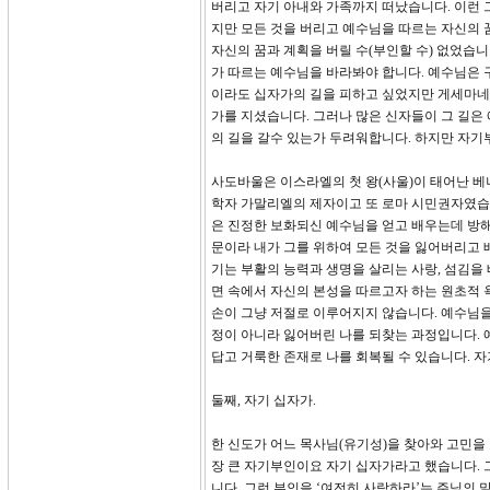
버리고 자기 아내와 가족까지 떠났습니다. 이런 
지만 모든 것을 버리고 예수님을 따르는 자신의 
자신의 꿈과 계획을 버릴 수(부인할 수) 없었습
가 따르는 예수님을 바라봐야 합니다. 예수님은 
이라도 십자가의 길을 피하고 싶었지만 게세마네
가를 지셨습니다. 그러나 많은 신자들이 그 길은
의 길을 갈수 있는가 두려워합니다. 하지만 자기
사도바울은 이스라엘의 첫 왕(사울)이 태어난 베
학자 가말리엘의 제자이고 또 로마 시민권자였습니
은 진정한 보화되신 예수님을 얻고 배우는데 방해
문이라 내가 그를 위하여 모든 것을 잃어버리고 배
기는 부활의 능력과 생명을 살리는 사랑, 섬김을
면 속에서 자신의 본성을 따르고자 하는 원초적 
손이 그냥 저절로 이루어지지 않습니다. 예수님
정이 아니라 잃어버린 나를 되찾는 과정입니다. 
답고 거룩한 존재로 나를 회복될 수 있습니다. 
둘째, 자기 십자가.
한 신도가 어느 목사님(유기성)을 찾아와 고민을
장 큰 자기부인이요 자기 십자가라고 했습니다. 
니다. 그런 부인을 ‘여전히 사랑하라’는 주님의