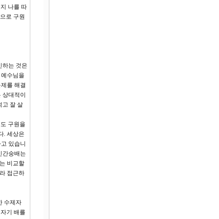
지 나를 따
짐으로 구원
인하는 것은
. 예수님을
문제를 해결
은 상대적이
먹고 잘 살
서도 구원을
다. 세상은
하고 있습니
 인간숭배는
과는 비교할
으라 접근하
한 수제자
 자기 배를