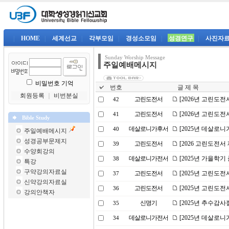
|
HOME
|
세계선교
|
각부모임
|
경성소모임
|
성경연구
|
사진자
Sunday Worship Message
주일예배메시지
비밀번호 기억
번호
글 제 목
회원등록
｜
비번분실
고린도전서
[2026년 고린도전
42
고린도전서
[2026년 고린도전
41
Bible Study
데살로니가후서
[2025년 데살로니
40
주일예배메시지
성경공부문제지
고린도전서
[2026 고린도전서 
39
수양회강의
데살로니가전서
[2025년 가을학
38
특강
구약강의자료실
고린도전서
[2025년 고린도전
37
신약강의자료실
고린도전서
[2025년 고린도전
36
강의안책자
신명기
[2025년 추수감사
35
데살로니가전서
[2025년 데살로니
34