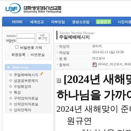
|
HOME
|
세계선교
|
각부모임
|
경성소모임
|
성경연구
|
사진자
Sunday Worship Message
주일예배메시지
ㆍ
작성자
관리자
비밀번호 기억
ㆍ
작성일
2024-02-11 (일) 10:38
회원등록
｜
비번분실
ㆍ
분 류
야고보서
2024년_야고보서_제4강-
ㆍ
첨부#1
Bible Study
주일예배메시지
[2024년 새
성경공부문제지
수양회강의
하나님을 가까
특강
구약강의자료실
신약강의자료실
2024년 새해
강의안책자
원규연