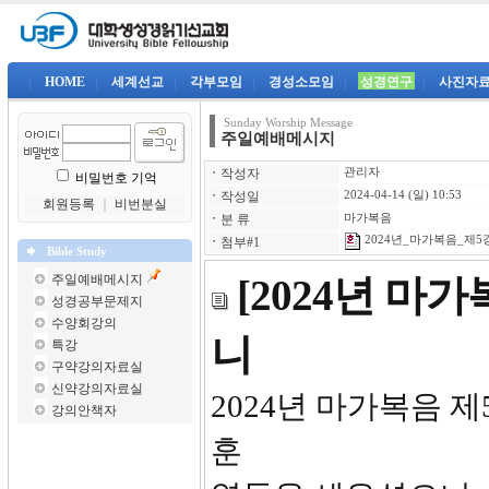
|
HOME
|
세계선교
|
각부모임
|
경성소모임
|
성경연구
|
사진자
Sunday Worship Message
주일예배메시지
ㆍ
작성자
관리자
비밀번호 기억
ㆍ
작성일
2024-04-14 (일) 10:53
회원등록
｜
비번분실
ㆍ
분 류
마가복음
2024년_마가복음_제5강-
ㆍ
첨부#1
Bible Study
주일예배메시지
[2024년 마
성경공부문제지
수양회강의
니
특강
구약강의자료실
신약강의자료실
2024년
강의안책자
훈