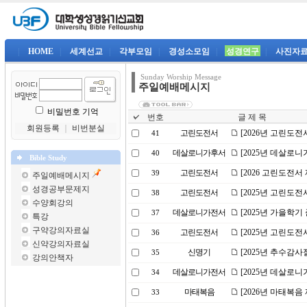
|
HOME
|
세계선교
|
각부모임
|
경성소모임
|
성경연구
|
사진자
Sunday Worship Message
주일예배메시지
비밀번호 기억
번호
글 제 목
회원등록
｜
비번분실
고린도전서
[2026년 고린도전
41
데살로니가후서
[2025년 데살로니
40
Bible Study
고린도전서
[2026 고린도전서 
39
주일예배메시지
성경공부문제지
고린도전서
[2025년 고린도전
38
수양회강의
데살로니가전서
[2025년 가을학
37
특강
구약강의자료실
고린도전서
[2025년 고린도전
36
신약강의자료실
신명기
[2025년 추수감사
35
강의안책자
데살로니가전서
[2025년 데살로니
34
마태복음
[2026년 마태복음
33