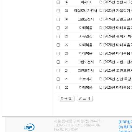
이사야
[2025년 성탄 제 
32
데살로니가전서
[2025년 가을학
31
고린도전서
[2026년 고린도전
30
마태복음
[2026년 마태복음
29
사무엘상
[2026년 봄학기 
28
마태복음
[2026년 마태복
27
마태복음
[2026년 마태복음
26
고린도전서
[2025년 고린도
25
고린도전서
[2025년 고린도전
24
히브리서
[2026년 신년 특
23
마태복음
[2026년 마태복음
22
서울 동대문구 이문2동 264-231
[UBF한
Tel:070-7119-3521,02-968-4586
[뉴욕UB
Fax:02-965-8594