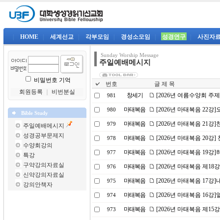
|
HOME
|
세계선교
|
각부모임
|
경성소모임
|
성경연구
|
사진자
Sunday Worship Message
주일예배메시지
비밀번호 기억
번호
글 제 목
회원등록
｜
비번분실
창세기
[2026년 여름수양회 주
981
마태복음
[2026년 마태복음 22
980
Bible Study
마태복음
[2026년 마태복음 21강]
979
주일예배메시지
성경공부문제지
마태복음
[2026년 마태복음 20강] 
978
수양회강의
마태복음
[2026년 마태복음 19
977
특강
구약강의자료실
마태복음
[2026년 마태복음 제18
976
신약강의자료실
마태복음
[2026년 마태복음 17강
975
강의안책자
마태복음
[2026년 마태복음 16
974
마태복음
[2026년 마태복음 제15
973