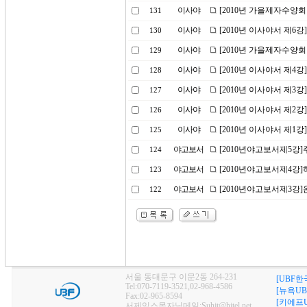
이사야
[2010년 가을제자수양회
131
이사야
[2010년 이사야서 제6
130
이사야
[2010년 가을제자수양
129
이사야
[2010년 이사야서 제4
128
이사야
[2010년 이사야서 제3
127
이사야
[2010년 이사야서 제2
126
이사야
[2010년 이사야서 제1
125
야고보서
[2010년야고보서제5강
124
야고보서
[2010년야고보서제4강
123
야고보서
[2010년야고보서제3강
122
서울 동대문구 이문2동 264-231
[UBF한
Tel:070-7119-3521,02-968-4586
[뉴욕UB
Fax:02-965-8594
[키에프U
서제임스목자님메일:Suhjt@hitel.net