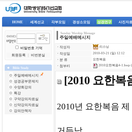
|
HOME
|
세계선교
|
각부모임
|
경성소모임
|
성경연구
|
사진자
Sunday Worship Message
주일예배메시지
리스닝
ㆍ
작성자
비밀번호 기억
ㆍ
작성일
2010-03-21 (일) 12:12
회원등록
｜
비번분실
ㆍ
분 류
요한복음
2010요한복음4-1.hwp
(
ㆍ
첨부#1
Bible Study
주일예배메시지
[2010 요한
성경공부문제지
수양회강의
특강
구약강의자료실
2010년 요한복음 제
신약강의자료실
강의안책자
거듭남