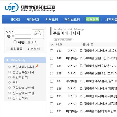
|
HOME
|
세계선교
|
각부모임
|
경성소모임
|
성경연구
|
사진자
Sunday Worship Message
주일예배메시지
비밀번호 기억
번호
글 제 목
회원등록
｜
비번분실
이사야
[2010년 이사야서 제1
141
마태복음
[2010년 성탄 3강]아기
140
Bible Study
이사야
[2010년 성탄 2강]한 아
139
주일예배메시지
성경공부문제지
이사야
[2010년 성탄 1강]그
138
수양회강의
누가복음
[2010년 추수감사]감사
137
특강
구약강의자료실
이사야
[2010년 이사야서 제9
136
신약강의자료실
이사야
[2010년 이사야서 제8
135
강의안책자
이사야
[2010년 이사야서 제7
134
마가복음
[2010년 가을제자수양회
133