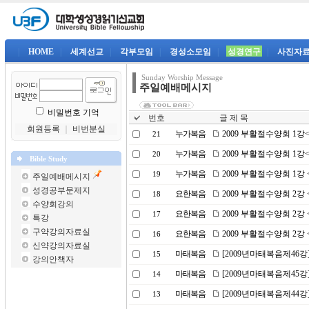
|
HOME
|
세계선교
|
각부모임
|
경성소모임
|
성경연구
|
사진자
Sunday Worship Message
주일예배메시지
비밀번호 기억
번호
글 제 목
회원등록
｜
비번분실
누가복음
2009 부활절수양회 1
21
누가복음
2009 부활절수양회 1
20
Bible Study
누가복음
2009 부활절수양회 1강
19
주일예배메시지
성경공부문제지
요한복음
2009 부활절수양회 2
18
수양회강의
요한복음
2009 부활절수양회 2
17
특강
구약강의자료실
요한복음
2009 부활절수양회 2
16
신약강의자료실
마태복음
[2009년마태복음제46강
15
강의안책자
마태복음
[2009년마태복음제45강
14
마태복음
[2009년마태복음제44강
13