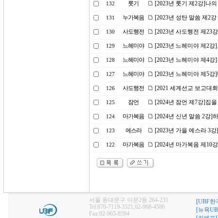
룻기
[2023년 룻기 제2강]나
132
누가복음
[2023년 성탄 말씀 제2
131
사도행전
[2023년 사도행전 제23
130
느헤미야
[2023년 느헤미야 제2
129
느헤미야
[2023년 느헤미야 제4
128
느헤미야
[2023년 느헤미야 제5
127
사도행전
[2021 세계선교 보고대
126
잠언
[2024년 잠언 제7강]집
125
마가복음
[2024년 신년 말씀 2강
124
에스라
[2023년 가을 에스라 
123
마가복음
[2024년 마가복음 제10
122
서울 동대문구 이문2동 264-231
[UBF한
Tel:070-7119-3521,02-968-4586
[뉴욕UB
Fax:02-965-8594