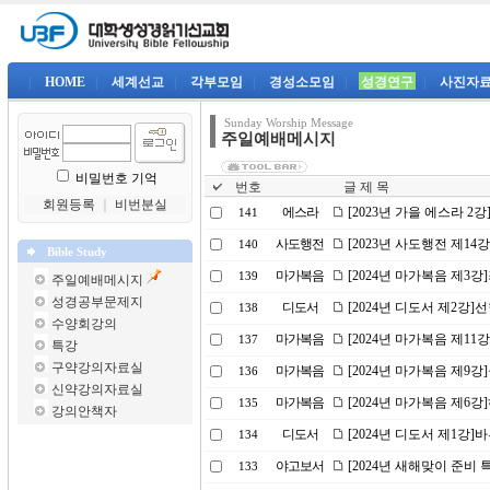
|
HOME
|
세계선교
|
각부모임
|
경성소모임
|
성경연구
|
사진자
Sunday Worship Message
주일예배메시지
비밀번호 기억
번호
글 제 목
회원등록
｜
비번분실
에스라
[2023년 가을 에스라 2
141
사도행전
[2023년 사도행전 제14
140
Bible Study
마가복음
[2024년 마가복음 제3
139
주일예배메시지
성경공부문제지
디도서
[2024년 디도서 제2강
138
수양회강의
마가복음
[2024년 마가복음 제11
137
특강
구약강의자료실
마가복음
[2024년 마가복음 제9
136
신약강의자료실
마가복음
[2024년 마가복음 제6
135
강의안책자
디도서
[2024년 디도서 제1강
134
야고보서
[2024년 새해맞이 준비 
133