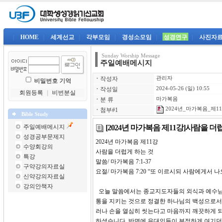
|
HOME
|
세계선교
|
각부모임
|
경성소모임
|
성경연구
|
사진자
Sunday Worship Message
주일예배메시지
ㆍ
작성자
관리자
비밀번호 기억
ㆍ
작성일
2024-05-26 (일) 10:55
회원등록
｜
비번분실
ㆍ
분 류
마가복음
2024년_마가복음_제11강
ㆍ
첨부#1
Bible Study
[2024년 마가복음 제11강]사람을 더
주일예배메시지
성경공부문제지
2024년 마가복음 제11
수양회강의
사람을 더럽게 하는 것
특강
말씀/ 마가복음 7:1-37
구약강의자료실
요절/ 마가복음 7:20 “또 이르시되 사람에게서 
신약강의자료실
강의안책자
오늘 말씀에서는 종교지도자들의 외식과 예수님
통을 지키는 것으로 정결한 하나님의 백성으로서
러나 손을 열심히 씻는다고 마음까지 깨끗하게 
하셨습니다. 반면에 유대인들이 부정하게 여기던