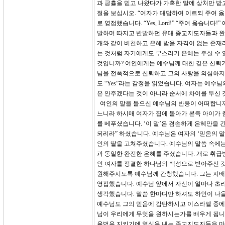
과 긍휼을 믿고 나왔다가 가혹한 말에 상처만 받
절을 보십시오. “여자가 대답하여 이르되 주여 
로 영접했습니다. “Yes, Lord!” “주여 옳
발하며 따지고 반발하던 유대 종교지도자들과 완
개와 같이 비천하고 은혜 받을 자격이 없는 존재라
는 것처럼 자기에게도 부스러기 은혜는 주실 수 
것입니까? 여인에게는 예수님께 대한 깊은 신뢰가
님을 전폭적으로 신뢰하고 그의 사랑을 의심하지 
도 “Yes”라는 감정을 읽었습니다. 여자는 예수
은 안주겠다는 것이 아니라 순서에 차이를 두신 
여인의 말을 들으신 예수님의 반응이 어떠합니까?
느니라 하시매 여자가 집에 돌아가 본즉 아이가 
를 베푸셨습니다. ‘이 말’은 겸손하게 은혜만을 
되리라” 하셨습니다. 예수님은 여자의 ‘믿음의 
인의 딸을 고쳐주셨습니다. 예수님의 말씀 속에는
과 동일한 완전한 은혜를 주셨습니다. 개로 취급
인 여자를 정결한 하나님의 백성으로 받아주신 것
원해주시도록 예수님께 간청했습니다. 그는 지배국
영접했습니다. 예수님 앞에서 자신이 얼마나 초
생각했습니다. 말씀 한마디만 하셔도 하인이 나
예수님도 그의 믿음에 감탄하시고 이스라엘 중에
님이 우리에게 무엇을 원하시는가를 배우게 됩니
율법을 지키기에 열심을 내는 종교지도자들은 마