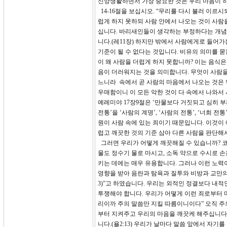
신앙생활하면서 가장 중요한 것은 우리 마음이 
14-16절을 보십시오. “무리를 다시 불러 이르
럽게 하지 못하되 사람 안에서 나오는 것이 사람
십니다. 바리새인들이 생각하는 부정하다는 개념
니다.(레11장) 하지만 밖에서 사람에게로 들어
기준이 될 수 없다는 것입니다. 비유의 의미를 
이 왜 사람을 더럽게 하지 못합니까? 이는 음식
음이 더러워지는 것을 의미합니다. 무엇이 사람을 
느니라 속에서 곧 사람의 마음에서 나오는 것은 
우매함이니 이 모든 악한 것이 다 속에서 나와서
예레미야 17장9절은 ‘만물보다 거짓되고 심히 
전통’을 ‘사람의 계명’, ‘사람의 전통’, ‘너희 전
원이 사람 속에 있는 죄이기 때문입니다. 이것이
럽고 깨끗한 것의 기준 삼아 다른 사람을 판단해
그러면 우리가 어떻게 깨끗해질 수 있습니까? 
물도 정수기 물로 마시고, 소독 약으로 수시로 
키는 데에는 매우 유용합니다. 그러나 이런 노력
영향을 받아 음란과 탐욕과 질투와 비방과 교만의 
3)”고 하였습니다. 우리는 외적인 정결보다 내
투쟁해야 합니다. 우리가 어떻게 이런 죄로부터 마
리이까 주의 말씀만 지킬 따름이니이다” 오직 주의
부터 지켜주고 우리의 마음을 깨끗케 해주십니다
니다.(욜2:13) 우리가 날마다 말씀 앞에서 