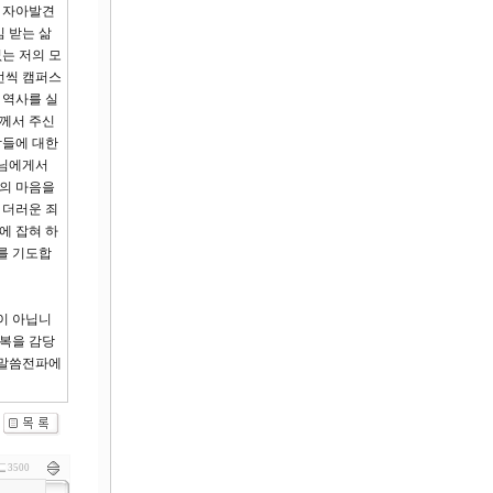
서 자아발견
 받는 삶
는 저의 모
번씩 캠퍼스
 역사를 실
님께서 주신
람들에 대한
나님에게서
님의 마음을
 더러운 죄
에 잡혀 하
를 기도합
이 아닙니
축복을 감당
 말씀전파에
3500