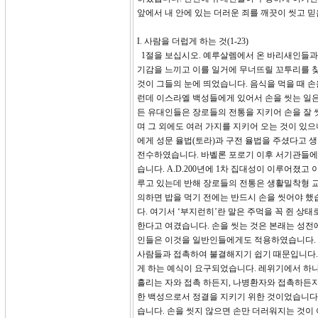
앞에서 내 안에 있는 더러운 죄를 깨끗이 씻고 
I. 사람을 더럽게 하는 것(1-23)
1절을 보십시오. 예루살렘에서 온 바리새인들과
기감을 느끼고 이를 일거에 무너뜨릴 꼬투리를 찾
것이 그들의 눈에 띄었습니다. 음식을 먹을 때 
런데 이스라엘 백성들에게 있어서 손을 씻는 일은
든 유대인들은 장로들의 전통을 지키어 손을 잘 
며 그 외에도 여러 가지를 지키어 오는 것이 있
에게 성문 율법(토라)과 구전 율법을 주셨다고 
전수하였습니다. 바벨론 포로기 이후 서기관들에 
습니다. A.D.200년에 1차 집대성이 이루어졌
루고 있는데 반해 장로들의 전통은 생활밀착형 
의하면 밥을 먹기 전에는 반드시 손을 씻어야 했
다. 여기서 ‘부지런히’란 말은 주먹을 꼭 쥔 상
한다고 여겼습니다. 손을 씻는 것은 본래는 성전에
인들은 이것을 일반인들에게도 적용하였습니다. 
사람들과 접촉하여 불결해지기 쉽기 때문입니다.
게 하는 예식이 요구되었습니다. 레위기에서 하나님
흘리는 자와 접촉 하든지, 나병환자와 접촉하든
한 백성으로서 정결을 지키기 위한 것이었습니다
습니다. 손을 씻지 않으면 손만 더러워지는 것이