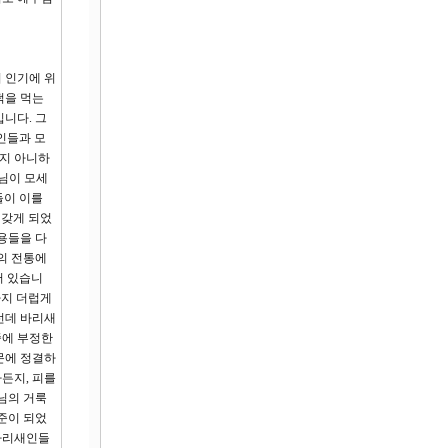
 인기에 위
떡을 먹는
니다. 그
인들과 모
먹지 아니하
님이 모세
들이 이를
 갖게 되었
내용들을 다
의 전통에
어 있습니
까지 더럽게
런데 바리새
중에 부정한
문에 정결하
든지, 피를
님의 거룩
준이 되었
 바리새인들