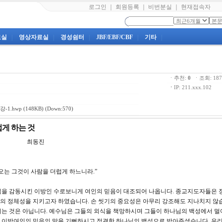
로그인
｜
회원등록
｜
비번분실
｜
현재접속자
료실
|
영상자료실
|
경성쉼터
|
JBF/EBF/CBF
|
기타
|
ㆍ추천:
0
ㆍ조회: 1
ㆍ
IP: 211.xxx.102
-1.hwp
(148KB) (Down:570)
럽게 하는 것
강 최동진
나오는 그것이 사람을 더럽게 하느니라.”
을 감동시킨 이방인 수로보니게 여인의 믿음이 대조되어 나옵니다. 종교지도자들은 
의 정체성을 지키고자 하였습니다. 손 씻기의 중요성은 아무리 강조해도 지나치지 않습
되는 것은 아닙니다. 예수님은 그들의 외식을 책망하시며 그들이 하나님의 백성에서 
 이방여인의 믿음의 말을 기뻐하시고 정결한 하나님의 백성으로 받아주셨습니다. 우