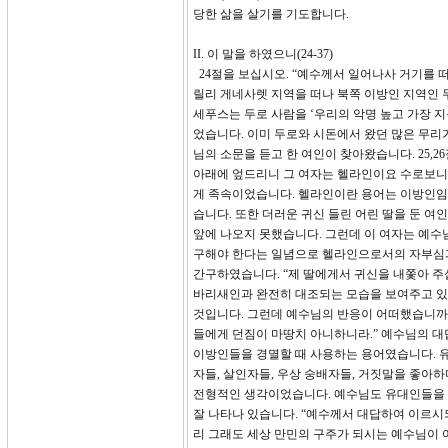
당한 삶을 살기를 기도합니다.
II. 이 말을 하였으니(24-37)
24절을 보십시오. “예수께서 일어나사 거기를 떠
릴리 게네사렛 지역을 떠나 북쪽 이방인 지역인 
세푸스는 두로 사람을 ‘우리의 악명 높고 가장 지
었습니다. 이미 두로와 시돈에서 왔던 많은 무리가
님의 소문을 듣고 한 여인이 찾아왔습니다. 25,2
아래에 엎드리니 그 여자는 헬라인이요 수로보니
게 족속이었습니다. 헬라인이란 용어는 이방인임을
습니다. 또한 더러운 귀신 들린 어린 딸을 둔 
앞에 나오지 못했습니다. 그런데 이 여자는 예수
구해야 한다는 일념으로 헬라인으로서의 자부심과
간구하였습니다. “제 딸에게서 귀신을 내쫓아 주
바리새인과 완전히 대조되는 모습을 보여주고 있습
것입니다. 그런데 예수님의 반응이 어떠했습니까?
들에게 던짐이 마땅치 아니하니라.” 예수님의 대
이방인들을 경멸할 때 사용하는 용어였습니다. 유
자들, 살인자들, 우상 숭배자들, 거짓말을 좋아
전형적인 생각이었습니다. 예수님도 유대인들을 
잘 나타나 있습니다. “예수께서 대답하여 이르시
리 그래도 세상 만민의 구주가 되시는 예수님이 