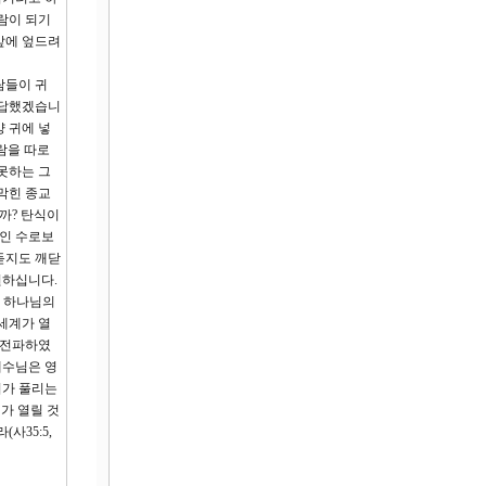
람이 되기
앞에 엎드려
람들이 귀
답답했겠습니
양 귀에 넣
람을 따로
못하는 그
막힌 종교
까? 탄식이
방인 수로보
듣지도 깨닫
원하십니다.
고 하나님의
세계가 열
 전파하였
예수님은 영
혀가 풀리는
가 열릴 것
사35:5,