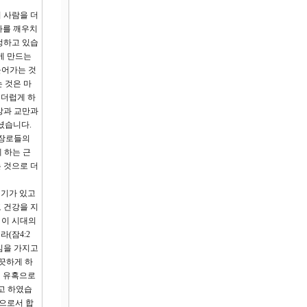
 사람을 더
가를 깨우치
정하고 있습
게 만드는
들어가는 것
 것은 마
 더럽게 하
방과 교만과
셨습니다.
‘장로들의
게 하는 근
 것으로 더
정기가 있고
 건강을 지
 이 시대의
(잠4:2
심을 가지고
깨끗하게 하
의 유혹으로
고 하였습
성으로서 합