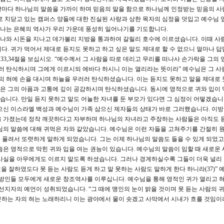
날마다 하나님의 말씀을 가까이 하며 믿음의 말을 함으로 하나님께 인정받는 믿음의 사
로 치닫고 있는 캠퍼스 양들에 대한 진실된 사랑과 상한 목자의 심정을 덧입고 예수님 
나는 은혜의 역사가 우리 가운데 풍성히 일어나기를 기도합니다.
 나와 시돈을 지나고 데가볼리 지방을 통과하여 갈릴리 호수에 이르셨습니다. 이때 사
다. 귀가 먹어서 제대로 듣지도 못하고 하고 싶은 말도 제대로 할 수 없으니 얼마나 
33,34절을 보십시오. “예수께서 그 사람을 따로 데리고 무리를 떠나사 손가락을 그의 
러러 탄식하시며 그에게 이르시되 에바다 하시니 이는 열리라는 뜻이라” 예수님은 그 사
그의 혀에 손을 대시며 하늘을 우러러 탄식하셨습니다. 이는 듣지도 못하고 말을 제대로 
은 그의 아픔과 고통에 깊이 공감하시며 탄식하셨습니다. 동시에 영적으로 귀와 입이 
니다. 만일 듣지 못하고 말도 어눌한 자녀를 둔 부모가 있다면 그 심정이 어떻겠습니
으신 이스라엘 백성과 예수님이 가족 삼으신 제자들의 상태가 바로 그러했습니다. 이
을 가졌는데 정작 깨끗하다고 자부하며 하나님의 자녀라고 주장하는 사람들은 아직도 
님의 말씀에 대해 귀먹은 자와 같았습니다. 예수님은 이런 자들을 고쳐주기를 간절히 
이 풀려서 또렷하게 말하게 되었습니다. 그는 이제 하나님의 말씀도 들을 수 있게 되었
씀은 영적으로 막힌 귀와 입을 여는 권능이 있습니다. 예수님의 말씀이 임할 때 새로운 
 사실을 아무에게도 이르지 말도록 하셨습니다. 그러나 경계하실수록 그들이 더욱 널리
것을 잘하였도다 못 듣는 사람도 듣게 하고 말 못하는 사람도 말하게 한다 하니라(37)” 
이방인들 모두에게 새로운 창조역사를 이루십니다. 예수님을 통해 영적인 귀가 열리고 
선지자의 예언이 성취되었습니다. “그 때에 맹인의 눈이 밝을 것이며 못 듣는 사람의 귀
 못하는 자의 혀는 노래하리니 이는 광야에서 물이 솟겠고 사막에서 시내가 흐를 것임이라(