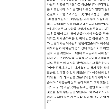
나님의 계명을 저버린다고 하셨습니다. 우리가 
를 기도합니다. 더러운 영에 사로잡혀 멸망의 길
간절히 기도함으로 귀신이 쫓겨나고 생명이 살아
31절을 보십시오, 예수님은 다시 두로 지방에서
먹고 말 더듬는 자를 데리고 예수님께 나아왔습니
까? 예수님은 그 사람을 어떻게 도와주셨습니까? 
고 침을 뱉어 그의 혀에 손을 대시며 하늘을 우
데리고 가서 손가락을 양 귀에 넣고 침을 뱉어 
와 소통하시는 예수님의 방법이었습니다. 예수님
지도자들과 제자들의 영적 상태 때문이기도 하였습
절로 나올 것입니다. 그런데 하나님께서 자녀 삼
니게 여인은 예수님의 말씀을 잘 알아듣고 믿음
지도 못하는 이 병자와 같았습니다. 그들은 하나
“에바다”하시자 그의 귀가 열리고 혀가 맺힌 것
말씀도 전파할 수 있게 되었습니다. 예수님의 말
리게 됩니다. 예수님은 그들에게 경계하시며 이
습니다. “사람들이 심히 놀라 이르되 그가 모든 
적으로 귀 먹고 말 못하는 유대인 뿐만 아니라 
것만큼 심히 좋은 일은 없습니다. 이로서 이사야 
이며 그 때에 저는 자는 사슴 같이 뛸 것이며 말
6)”