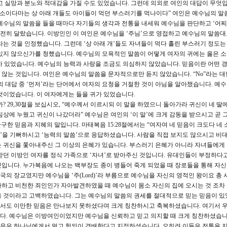
고 실망과 분노와 적대감을 가질 수도 있었습니다. 그런데 의외로 여인의 대답이 무엇입니
옳소이다마는 상 아래 개들도 아이들이 먹던 부스러기를 먹나이다” 여인은 예수님의 말
습니다!” 예수님의 말씀을 들을 때마다 자기들의 생각과 전통을 내세워 예수님을 판단하고 ‘어
전히 달랐습니다. 이방인인 이 여인은 예수님을 ‘주님’으로 영접하고 예수님의 말씀대
는 것을 인정했습니다. 그런데 ‘상 아래 개’들도 자녀들이 먹다 흘린 부스러기 정도는 
있지 않으신가를 청했습니다. 예수님의 모욕적인 말씀이 어떻게 여자의 귀에는 옳은 
 있었습니다. 예수님의 능력과 사랑을 조금도 의심하지 않았습니다. 믿음이란 어떤 
않는 것입니다. 여인은 예수님의 말씀을 문자적으로만 듣지 않았습니다. “No”라는 대
님의 대답 중 ‘먼저’라는 단어에서 여자의 요청을 거절한 것이 아님을 알아챘습니다. 예
것이었습니다. 이 여자에게는 들을 귀가 있었습니다.
 29,30절을 보십시오, “예수께서 이르시되 이 말을 하였으니 돌아가라 귀신이 네 딸
침상에 누웠고 귀신이 나갔더라” 예수님은 여인의 ‘이 말’에 크게 감동을 받으시고 곧 
간구한 믿음과 지혜의 말입니다. 마태복음 15:28절에서는 “여자여 네 믿음이 크도다 네
말’을 기뻐하시고 ‘능력의 말씀’으로 응답하셨습니다. 사람을 직접 보지도 않으시고 비
 귀신을 쫓아내주신 그 이상의 은혜가 있습니다. 부스러기 은혜가 아니라 자녀들에게
받던 이방인 여자를 정식 가족으로 ‘자녀’로 받아주신 것입니다. 유대인들이 부정하다고
입니다. 누가복음에 나오는 백부장도 종이 병들어 죽게 되었을 때 장로들을 통해 자신
의 장교였지만 예수님을 ‘주(Lord)’라 부름으로 예수님을 자신의 영적인 왕이요 총
라하고 비천한 죄인인가 자아발견하였을 때 예수님이 몸소 자신의 집에 오시는 것 조차
을 것이라고 고백하였습니다. 그는 예수님의 말씀의 권세를 절대적으로 믿는 믿음이 있
서도 이만한 믿음은 만나보지 못하셨다며 크게 칭찬하시고 축복하셨습니다. 여기서 
다. 예수님은 이방여인이었지만 예수님을 신뢰하고 믿고 의지할 때 크게 칭찬하셨습니
음은 하나님에게서 멀고 헛되이 경배한다고 지적하셨습니다. 오히려 이들은 전통을 