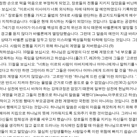
부정한 손으로 떡을 먹음으로 부정하게 되었고, 장로들의 전통을 지키지 않았음을 비난
 보십시오. “이르시되 이사야가 너희 외식하는 자에 대하여 잘 예언하였도다 기록하였
도다.” 장로들의 전통을 가지고 율법의 잣대로 사람을 판단하는 종교지도자들에게 예수
제를 지적하셨습니다. 이들은 현재 외식하는 자들이 되었다는 것입니다. 입술로는 공경하
.C. 7세기경 이사야가 이스라엘 백성의 종교적 위선과 외식 때문에 바벨론에게 멸망할 
 경고를 듣지 않다가 바벨론에게 멸망당했습니다. 그런데 그 말씀의 예언이 지금 바
 상태가 바벨론 심판을 앞두고 있던 이스라엘 백성들처럼 타락해 있다는 것입니다. 그
니다. 사람의 전통을 지키기 위해 하나님의 계명을 잘 저버렸습니다.(9)
하셨습니다. 10절을 보십시오. 하나님은 십계명의 다섯 번째 계명으로 “네 부모를 
모욕하는 자는 죽임을 당하리라고 하셨습니다.(출21:17, 레20:9) 그런데 그들은 ‘고르
다. 11절을 보십시오. “너희는 이르되 사람이 아버지에게나 어머니에게나 말하기를 
었다고 하기만 하면 그만이라 하고” 그들은 아버지나 어머니에게 드려야 할 것을 ‘하나
의 계명을 지키지 않았습니다. ‘고르반’이란 ‘하나님께 드린 선물’이란 의미입니다. 
 반드시 지켜야 한다는 율법을 근거로 다른 용도로 쓸 수 없었습니다.(민30:2) 심지
그러나 성전에 반드시 바쳐야 하는 강제규정은 없었기 때문에 일부만 성전에 헌납하거나
계명을 어겼고 그들의 전통으로 하나님의 말씀을 ‘폐했다’(ἀκυρόω,아쿠로오)고 하셨습
선적이고 거짓된 행태가 부모공경에 관한 계명에만 국한된 것이 아니라는 것입니다. 전
쳐서 행해지고 있다는 것입니다. 하나님의 말씀은 사람의 마음을 깨끗하게 하기 위해 
고 헤아려 지킴으로 하나님의 뜻에 가까워지도록 도와주기 위한 것이었습니다. 그러나 
 자신들의 정체성과 권위를 세우고자 했습니다. 장로들의 전통을 지키는 자신들이 정결
마음을 생각하지 않고 겉으로 드러나는 의식에만 집중할 때 마음은 하나님으로부터 멀
람들이 되고 말았습니다. 열심히 신앙생활하는 사람일수록 이런 위험에 빠지기 쉽습니다