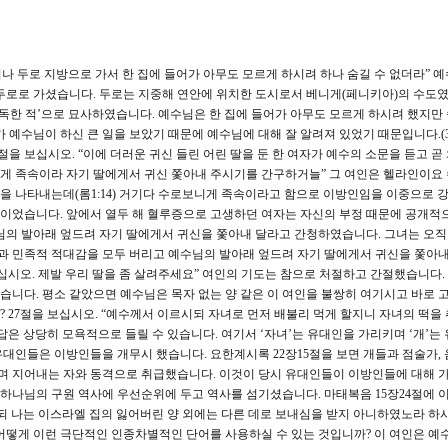
나 두로 지방으로 가서 한 집에 들어가 아무도 모르게 하시려 하나 숨길 수 없더라” 
두로로 가셨습니다. 두로는 지중해 연안에 위치한 도시로서 베니게(페니키아)의 수도였
독한 적’으로 묘사하였습니다. 예수님은 한 집에 들어가 아무도 모르게 하시려 했지만 
 예수님이 하신 큰 일을 보았기 때문에 예수님에 대해 잘 알려져 있었기 때문입니다.(3:
6절을 보십시오. “이에 더러운 귀신 들린 어린 딸을 둔 한 여자가 예수의 소문을 듣고 곧 
게 족속이라 자기 딸에게서 귀신 쫓아내 주시기를 간구하거늘” 그 여인은 헬라인이요
 나타내는데(롬1:14) 거기다 수로보니게 족속이라고 함으로 이방인임을 이중으로 
여인이었습니다. 앞에서 열두 해 혈루증으로 고생하던 여자는 자신의 부정 때문에 공개적
님의 발아래 엎드려 자기 딸에게서 귀신을 쫓아내 달라고 간청하였습니다. 그녀는 오직
 민족적 적대감을 모두 버리고 예수님의 발아래 엎드려 자기 딸에게서 귀신을 쫓아
십시오. 제발 우리 딸을 좀 살려주세요” 여인의 기도는 참으로 처절하고 간절했습니다.
니다. 평소 같았으면 예수님은 목자 없는 양 같은 이 여인을 불쌍히 여기시고 바로
 27절을 보십시오. “예수께서 이르시되 자녀로 먼저 배불리 먹게 할지니 자녀의 떡을
답은 상당히 모욕적으로 들릴 수 있습니다. 여기서 ‘자녀’는 유대인을 가리키며 ‘개’는
대인들은 이방인들을 개무시 했습니다. 요한계시록 22장15절을 보면 개들과 점술가,
하며 지어내는 자와 동격으로 취급했습니다. 이것이 당시 유대인들이 이방인들에 대해 
하나님의 구원 역사에 우선순위에 두고 역사를 섬기셨습니다. 마태복음 15장24절에 
되 나는 이스라엘 집의 잃어버린 양 외에는 다른 데로 보내심을 받지 아니하였노라 하시
어떻게 이런 극단적인 인종차별적인 단어를 사용하실 수 있는 것입니까? 이 여인은 예