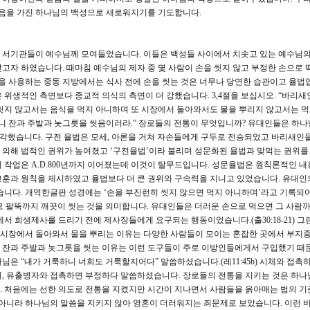
믿음을 가진 하나님의 백성으로 새로워지기를 기도합니다.
 서기관들이 예수님께 모여들었습니다. 이들은 백성들 사이에서 치솟고 있는 예수님의
고자 하였습니다. 때마침 예수님의 제자 중 몇 사람이 손을 씻지 않고 부정한 손으로 
손을 사용하는 중동 지방에서는 식사 전에 손을 씻는 것은 너무나 당연한 습관이고 율법입
 위생적인 측면보다 종교적 의식의 측면이 더 강했습니다. 3,4절을 보십시오. “바리새
씻지 않고서는 음식을 먹지 아니하며 또 시장에서 돌아와서도 물을 뿌리지 않고서는 
으니 잔과 주발과 놋그릇을 씻음이러라.” 장로들의 전통이 무엇입니까? 유대인들은 하나
생각했습니다. 구전 율법은 모세, 아론을 거쳐 자손들에게 구두로 전승되었고 바리새인
의해 법적인 권위가 높여졌고 ‘구전율법’이라 불리며 성문화된 율법과 맞먹는 권위를
고 이 작업은 A.D.800년까지 이어졌는데 이것이 탈무드입니다. 성문율법은 원칙론적인 
교훈과 원칙을 제시하였고 율법보다 더 큰 권위와 구속력을 지니고 있었습니다. 유대인
습니다. 개역한글판 성경에는 ‘손을 부진런히 씻지 않으면 먹지 아니하며’라고 기록되
태로 팔뚝까지 깨끗이 씻는 것을 의미합니다. 유대인들은 더러운 손으로 먹으면 그 사람
서 희생제사를 드리기 전에 제사장들에게 요구되는 행동이었습니다.(출30:18-21) 그
시장에서 돌아와서 물을 뿌리는 이유는 다양한 사람들이 모이는 혼잡한 곳에서 부지
 잔과 주발과 놋그릇을 씻는 이유는 이런 도구들이 주로 이방인들에게서 구입했기 때
은 “내가 거룩하니 너희도 거룩할지어다” 말씀하셨습니다.(레11:45b) 시체와 접촉하
지, 유출병자와 접촉하면 부정하다 말씀하셨습니다. 장로들의 전통을 지키는 것은 하나
. 처음에는 선한 의도로 전통을 지켰지만 시간이 지나면서 사람들을 옭아매는 법의 기
 아니라 하나님의 말씀을 지키지 않아 영혼이 더러워지는 죄문제로 보았습니다. 이런