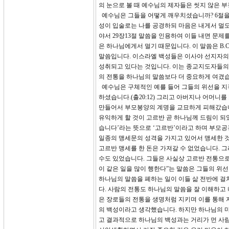
의 눈으로 볼 때 예수님의 제자들은 씻지 않은 
예수님은 그들을 어떻게 깨우치셨습니까? 6절을
성이 입술로는 나를 공경하되 마음은 내게서 멀
야서 29장13절 말씀을 인용하여 이들 내면 문
은 하나님에게서 멀기 때문입니다. 이 말씀은 B
말씀입니다. 이스라엘 백성들은 이사야 선지자의
성취되고 있다는 것입니다. 이는 종교지도자들의
의 전통을 하나님의 말씀보다 더 중요하게 여겼습
예수님은 구체적인 예를 들어 그들의 위선을 지적
하셨습니다.(출20:12) 그리고 아버지나 어머니를 
만들어서 부모봉양의 계명을 교묘하게 피해갔습니
유익하게 할 것이 고르반 곧 하나님께 드림이 되
습니다’라는 뜻으로 ‘고르반’이라고 하며 부모공경
일종의 맹세문의 성격을 가지고 있어서 맹세한 것은
고르반 맹세를 한 돈은 가져갈 수 없었습니다. 
수도 있었습니다. 그들은 사실상 고르반 전통으로 
이 같은 일을 많이 행한다”는 말씀은 그들의 위
하나님의 말씀을 폐하는 일이 이들 삶 전반에 걸
다. 사람의 전통도 하나님의 말씀을 잘 이해하
은 장로들의 전통을 생명처럼 지키며 이를 통해
의 백성이라고 생각했습니다. 하지만 하나님의 
고 결과적으로 하나님의 백성과는 거리가 먼 사