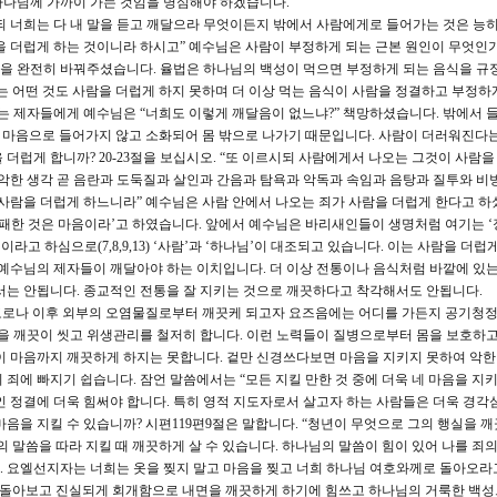
하나님께 가까이 가는 것임을 명심해야 하겠습니다.
시되 너희는 다 내 말을 듣고 깨달으라 무엇이든지 밖에서 사람에게로 들어가는 것은 능히
을 더럽게 하는 것이니라 하시고” 예수님은 사람이 부정하게 되는 근본 원인이 무엇인
을 완전히 바꿔주셨습니다. 율법은 하나님의 백성이 먹으면 부정하게 되는 음식을 규
가는 어떤 것도 사람을 더럽게 하지 못하며 더 이상 먹는 음식이 사람을 정결하고 부정하
묻는 제자들에게 예수님은 “너희도 이렇게 깨달음이 없느냐?” 책망하셨습니다. 밖에서 
은 마음으로 들어가지 않고 소화되어 몸 밖으로 나가기 때문입니다. 사람이 더러워진다는
더럽게 합니까? 20-23절을 보십시오. “또 이르시되 사람에게서 나오는 그것이 사람을
악한 생각 곧 음란과 도둑질과 살인과 간음과 탐욕과 악독과 속임과 음탕과 질투와 비
 사람을 더럽게 하느니라” 예수님은 사람 안에서 나오는 죄가 사람을 더럽게 한다고 하
부패한 것은 마음이라’고 하였습니다. 앞에서 예수님은 바리새인들이 생명처럼 여기는 
통’이라고 하심으로(7,8,9,13) ‘사람’과 ‘하나님’이 대조되고 있습니다. 이는 사람을 더럽
 예수님의 제자들이 깨달아야 하는 이치입니다. 더 이상 전통이나 음식처럼 바깥에 있는
서는 안됩니다. 종교적인 전통을 잘 지키는 것으로 깨끗하다고 착각해서도 안됩니다.
코로나 이후 외부의 오염물질로부터 깨끗케 되고자 요즈음에는 어디를 가든지 공기청
손을 깨끗이 씻고 위생관리를 철저히 합니다. 이런 노력들이 질병으로부터 몸을 보호하고
이 마음까지 깨끗하게 하지는 못합니다. 겉만 신경쓰다보면 마음을 지키지 못하여 악한
죄에 빠지기 쉽습니다. 잠언 말씀에서는 “모든 지킬 만한 것 중에 더욱 네 마음을 지키라
적인 정결에 더욱 힘써야 합니다. 특히 영적 지도자로서 살고자 하는 사람들은 더욱 경각
음을 지킬 수 있습니까? 시편119편9절은 말합니다. “청년이 무엇으로 그의 행실을 
 말씀을 따라 지킬 때 깨끗하게 살 수 있습니다. 하나님의 말씀이 힘이 있어 나를 죄
. 요엘선지자는 너희는 옷을 찢지 말고 마음을 찢고 너희 하나님 여호와께로 돌아오라
자기를 돌아보고 진실되게 회개함으로 내면을 깨끗하게 하기에 힘쓰고 하나님의 거룩한 백