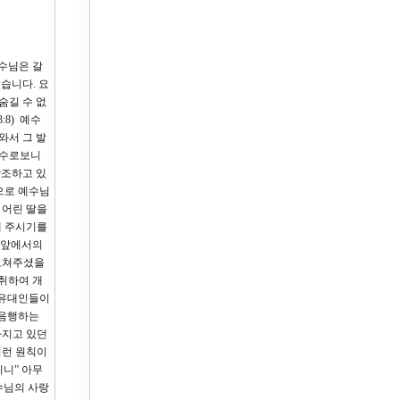
예수님은 갈
습니다. 요
숨길 수 없
8) 예수
와서 그 발
 수로보니
강조하고 있
으로 예수님
 어린 딸을
내 주시기를
 앞에서의
 고쳐주셨을
 취하여 개
 유대인들이
 음행하는
가지고 있던
이런 원칙이
니” 아무
수님의 사랑