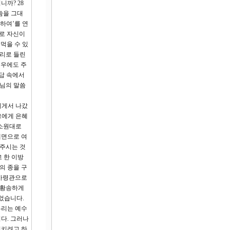
까? 28
씀을 그대
찌하여’를 연
로 자신이
먹을 수 있
소리로 들린
경우에도 주
답 속에서
수님의 말씀
에게서 나갔
그에게 은혜
 소원대로
대면으로 여
 주시는 것
 한 이방
의 종을 구
 사령관으로
 황송하게
었습니다.
우리는 예수
다. 그러나
지키려고 하