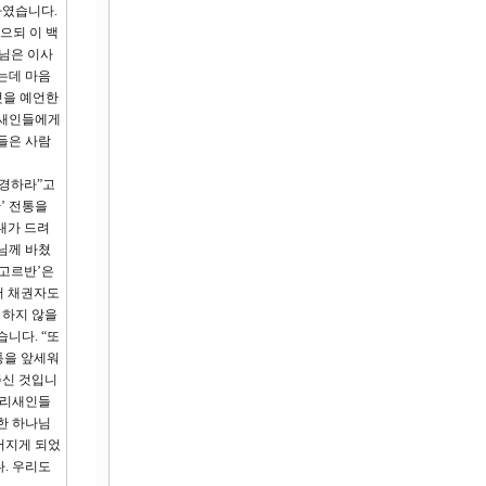
하였습니다.
으되 이 백
님은 이사
는데 마음
것을 예언한
리새인들에게
들은 사람
공경하라”고
반’ 전통을
내가 드려
님께 바쳤
‘고르반’은
어 채권자도
 하지 않을
니다. “또
통을 앞세워
주신 것입니
바리새인들
한 하나님
어지게 되었
. 우리도