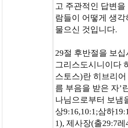
고 주관적인 답변을
람들이 어떻게 생각
물으신 것입니다.
29절 후반절을 보십
그리스도시니이다 하매.
스토스)란 히브리어 
름 부음을 받은 자’
나님으로부터 보냄을
상9:16,10:1;삼하19:
1), 제사장(출29:7