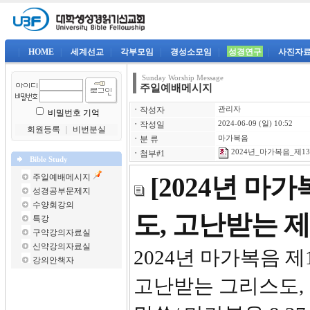
|
HOME
|
세계선교
|
각부모임
|
경성소모임
|
성경연구
|
사진자
Sunday Worship Message
주일예배메시지
ㆍ
작성자
관리자
비밀번호 기억
ㆍ
작성일
2024-06-09 (일) 10:52
회원등록
｜
비번분실
ㆍ
분 류
마가복음
2024년_마가복음_제13강
ㆍ
첨부#1
Bible Study
주일예배메시지
[2024년 마
성경공부문제지
수양회강의
도, 고난받는 
특강
구약강의자료실
신약강의자료실
2024년 마
강의안책자
고난받는 그리스도,