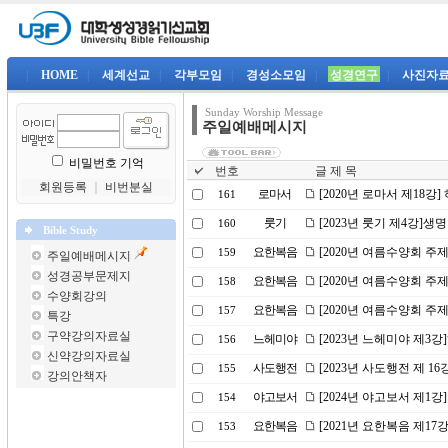
|
HOME
|
세계선교
|
각부모임
|
경성소모임
|
성경연구
|
사진자
Sunday Worship Message
주일예배메시지
비밀번호 기억
번호
글 제 목
회원등록
｜
비번분실
로마서
[2020년 로마서 제18강
161
룻기
[2023년 룻기 제4강]생
160
Bible Study
요한복음
[2020년 여름수양회 주
159
주일예배메시지
성경공부문제지
요한복음
[2020년 여름수양회 주
158
수양회강의
요한복음
[2020년 여름수양회 주제
157
특강
구약강의자료실
느헤미야
[2023년 느헤미야 제3
156
신약강의자료실
사도행전
[2023년 사도행전 제 
155
강의안책자
야고보서
[2024년 야고보서 제1
154
요한복음
[2021년 요한복음 제17
153