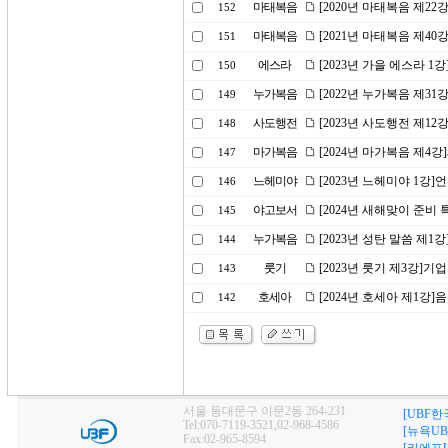
마태복음
[2020년 마태복음 제2
152
마태복음
[2021년 마태복음 제4
151
에스라
[2023년 가을 에스라 
150
누가복음
[2022년 누가복음 제31
149
사도행전
[2023년 사도행전 제12
148
마가복음
[2024년 마가복음 제4
147
느헤미야
[2023년 느헤미야 1강
146
야고보서
[2024년 새해맞이 준비
145
누가복음
[2023년 성탄 말씀 제1
144
룻기
[2023년 룻기 제3강]기업
143
호세아
[2024년 호세아 제1강
142
서울 동대문구 이문2동 264-231
[UBF한
Tel:070-7119-3521,02-968-4586
[뉴욕UB
Fax:02-965-8594