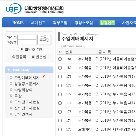
|
HOME
|
세계선교
|
각부모임
|
경성소모임
|
성경연구
|
사진자
Sunday Worship Message
주일예배메시지
비밀번호 기억
번호
글 제 목
회원등록
｜
비번분실
누가복음
[2011년 여름바이블캠
181
누가복음
[2011년 여름바이블캠
180
Bible Study
누가복음
[2011년 누가복음 제1
179
주일예배메시지
성경공부문제지
누가복음
[2011년 누가복음 제
178
수양회강의
누가복음
[2011년 누가복음 제1
177
특강
구약강의자료실
누가복음
[2011년 누가복음 제
176
신약강의자료실
누가복음
[2011년 누가복음 제
175
강의안책자
누가복음
[2011년 누가복음 제1
174
느헤미야
[2011년 제자수양회 
173