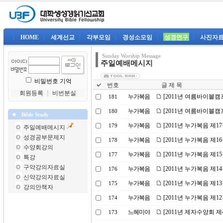
|
HOME
|
세계선교
|
각부모임
|
경성소모임
|
성경연구
|
사진자
Sunday Worship Message
주일예배메시지
비밀번호 기억
번호
글 제 목
회원등록
｜
비번분실
누가복음
[2011년 여름바이블캠
181
누가복음
[2011년 여름바이블캠
180
Bible Study
누가복음
[2011년 누가복음 제1
179
주일예배메시지
성경공부문제지
누가복음
[2011년 누가복음 제
178
수양회강의
누가복음
[2011년 누가복음 제1
177
특강
구약강의자료실
누가복음
[2011년 누가복음 제
176
신약강의자료실
누가복음
[2011년 누가복음 제
175
강의안책자
누가복음
[2011년 누가복음 제1
174
느헤미야
[2011년 제자수양회 
173