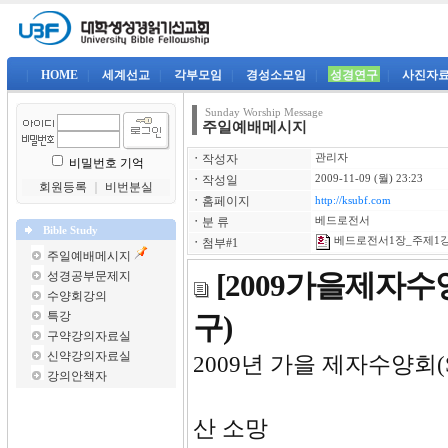
|
HOME
|
세계선교
|
각부모임
|
경성소모임
|
성경연구
|
사진자
Sunday Worship Message
주일예배메시지
ㆍ
작성자
관리자
비밀번호 기억
ㆍ
작성일
2009-11-09 (월) 23:23
회원등록
｜
비번분실
ㆍ
홈페이지
http://ksubf.com
ㆍ
분 류
베드로전서
Bible Study
베드로전서1장_주제1강(
ㆍ
첨부#1
주일예배메시지
성경공부문제지
[2009가을제자
수양회강의
특강
구)
구약강의자료실
신약강의자료실
2009년 가을 제자수양회(Se
강의안책자
산 소망