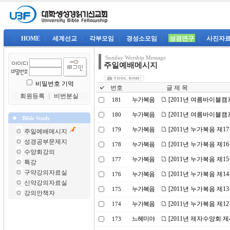
|
HOME
|
세계선교
|
각부모임
|
경성소모임
|
성경연구
|
사진자
Sunday Worship Message
주일예배메시지
비밀번호 기억
번호
글 제 목
회원등록
｜
비번분실
누가복음
[2011년 여름바이블캠
181
누가복음
[2011년 여름바이블캠
180
Bible Study
누가복음
[2011년 누가복음 제1
179
주일예배메시지
성경공부문제지
누가복음
[2011년 누가복음 제
178
수양회강의
누가복음
[2011년 누가복음 제1
177
특강
구약강의자료실
누가복음
[2011년 누가복음 제
176
신약강의자료실
누가복음
[2011년 누가복음 제
175
강의안책자
누가복음
[2011년 누가복음 제1
174
느헤미야
[2011년 제자수양회 
173