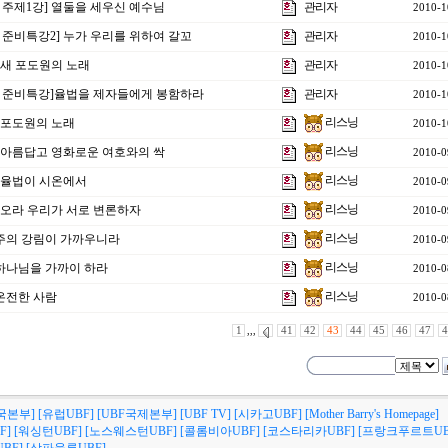
 주제1강] 열둘을 세우신 예수님
관리자
2010-1
 준비특강2] 누가 우리를 위하여 갈꼬
관리자
2010-1
강]새 포도원의 노래
관리자
2010-1
회 준비특강]율법을 제자들에게 봉함하라
관리자
2010-1
리스닝
강]포도원의 노래
2010-1
리스닝
강]아름답고 영화로운 여호와의 싹
2010-0
리스닝
강]율법이 시온에서
2010-0
리스닝
강]오라 우리가 서로 변론하자
2010-0
리스닝
]주의 강림이 가까우니라
2010-0
리스닝
]하나님을 가까이 하라
2010-0
리스닝
]온전한 사람
2010-0
1
,,,
41
42
43
44
45
46
47
4
국본부]
[유럽UBF]
[UBF국제본부]
[UBF TV]
[시카고UBF]
[Mother Barry's Homepage]
F]
[워싱턴UBF]
[노스웨스턴UBF]
[콜롬비아UBF]
[코스타리카UBF]
[프랑크푸르트UB