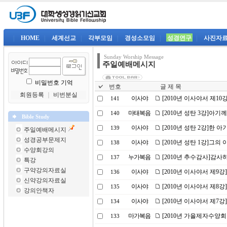
|
HOME
|
세계선교
|
각부모임
|
경성소모임
|
성경연구
|
사진자
Sunday Worship Message
주일예배메시지
비밀번호 기억
번호
글 제 목
회원등록
｜
비번분실
이사야
[2010년 이사야서 제1
141
마태복음
[2010년 성탄 3강]아기
140
Bible Study
이사야
[2010년 성탄 2강]한 아
139
주일예배메시지
성경공부문제지
이사야
[2010년 성탄 1강]그
138
수양회강의
누가복음
[2010년 추수감사]감사
137
특강
구약강의자료실
이사야
[2010년 이사야서 제9
136
신약강의자료실
이사야
[2010년 이사야서 제8
135
강의안책자
이사야
[2010년 이사야서 제7
134
마가복음
[2010년 가을제자수양회
133