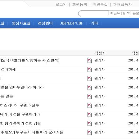
로그인
｜
회원등록
｜
비번분실
｜
현재접속자
료실
|
영상자료실
|
경성쉼터
|
JBF/EBF/CBF
|
기타
|
작성자
작성
0강]오직 여호와를 앙망하는 자(김반석)
관리자
2010-1
께 경배하세
관리자
2010-1
기
관리자
2010-1
의 이름을 임마누엘이라 하리라
관리자
2010-1
하는 믿음
관리자
2010-1
강]히스기야의 구원과 실수
관리자
2010-1
강]내가 이 성을 구원하리라
관리자
2010-1
강]한 왕의 통치와 성령 강림
관리자
2010-1
 주제2강] 누구든지 나를 따라 오려거든
관리자
2010-1