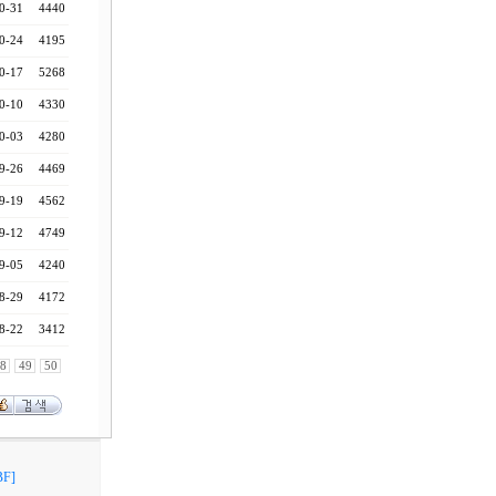
0-31
4440
0-24
4195
0-17
5268
0-10
4330
0-03
4280
9-26
4469
9-19
4562
9-12
4749
9-05
4240
8-29
4172
8-22
3412
8
49
50
F]