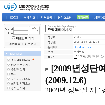
|
HOME
|
세계선교
|
각부모임
|
경성소모임
|
성경연구
|
사진자
Sunday Worship Message
주일예배메시지
ㆍ
작성자
관리자
비밀번호 기억
ㆍ
작성일
2009-12-06 (일) 12:34
회원등록
｜
비번분실
ㆍ
홈페이지
http://ksubf.com
ㆍ
분 류
누가복음
Bible Study
2009년성탄예배제1강(눅
ㆍ
첨부#1
주일예배메시지
성경공부문제지
[2009년성
수양회강의
특강
(2009.12.6)
구약강의자료실
신약강의자료실
2009년 성탄절 제 1
강의안책자