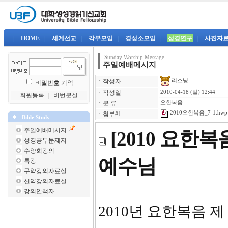
|
HOME
|
세계선교
|
각부모임
|
경성소모임
|
성경연구
|
사진자
Sunday Worship Message
주일예배메시지
리스닝
ㆍ
작성자
비밀번호 기억
ㆍ
작성일
2010-04-18 (일) 12:44
회원등록
｜
비번분실
ㆍ
분 류
요한복음
2010요한복음_7-1.hwp
ㆍ
첨부#1
Bible Study
주일예배메시지
[2010 요
성경공부문제지
수양회강의
예수님
특강
구약강의자료실
신약강의자료실
강의안책자
2010년 요한복음 제 