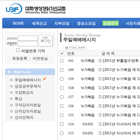
|
HOME
|
세계선교
|
각부모임
|
경성소모임
|
성경연구
|
사진자
Sunday Worship Message
주일예배메시지
비밀번호 기억
번호
글 제 목
회원등록
｜
비번분실
누가복음
[2011년 부활절수양회
161
누가복음
[2011년 누가복음 제
160
Bible Study
누가복음
[2011년 누가복음 제
159
주일예배메시지
성경공부문제지
누가복음
[2011년 누가복음 제 
158
수양회강의
누가복음
[2011년 누가복음 제 
157
특강
구약강의자료실
누가복음
[2011년 누가복음 제
156
신약강의자료실
누가복음
[2011년 누가복음 제
155
강의안책자
이사야
[2011년 이사야서 제 
154
이사야
[2011년 이사야서 제
153